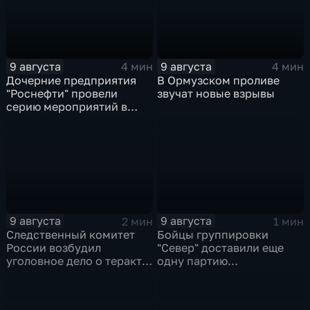
9 августа
9 августа
4 мин
4 мин
Дочерние предприятия
В Ормузском проливе
"Роснефти" провели
звучат новые взрывы
серию мероприятий в
поддержку коренных
народов Севера и
Дальнего Востока
9 августа
9 августа
2 мин
1 мин
Следственный комитет
Бойцы группировки
России возбудил
"Север" доставили еще
уголовное дело о теракте
одну партию
после ночной атаки ВСУ
гуманитарного груза
на Белгород