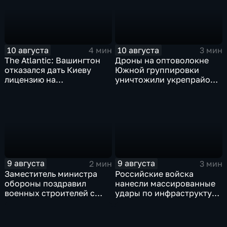
10 августа
10 августа
4 мин
3 мин
The Atlantic: Вашингтон
Дроны на оптоволокне
отказался дать Киеву
Южной группировки
лицензию на
уничтожили укрепрайон
производство ЗРК Patriot
ВСУ на Дружковском
из-за финансовой
направлении
невыгоды
9 августа
9 августа
2 мин
3 мин
Заместитель министра
Российские войска
обороны поздравил
нанесли массированные
военных строителей с
удары по инфраструктуре
профессиональным
и складам беспилотников
праздником
в глубоком тылу ВСУ