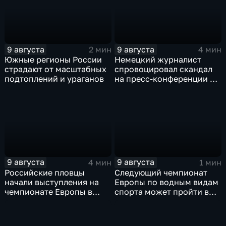
9 августа
9 августа
2 мин
4 мин
Южные регионы России
Немецкий журналист
страдают от масштабных
спровоцировал скандал
подтоплений и ураганов
на пресс-конференции в
Сербии
9 августа
9 августа
4 мин
1 мин
Российские пловцы
Следующий чемпионат
начали выступления на
Европы по водным видам
чемпионате Европы в
спорта может пройти в
Париже на фоне споров о
России
символике