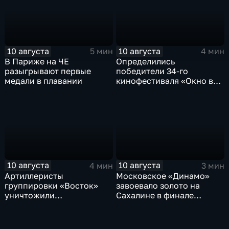
10 августа
10 августа
5 мин
4 мин
В Париже на ЧЕ
Определились
разыгрывают первые
победители 34-го
медали в плавании
кинофестиваля «Окно в
Европу» в Выборге
10 августа
10 августа
4 мин
3 мин
Артиллеристы
Московское «Динамо»
группировки «Восток»
завоевало золото на
уничтожили
Сахалине в финале
американский броневик
шестого этапа
MaxxPro с пехотой ВСУ в
чемпионата России по
Запорожской области
пляжному волейболу