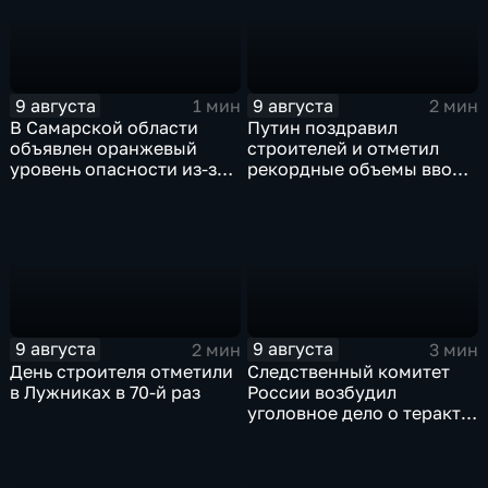
9 августа
9 августа
1 мин
2 мин
В Самарской области
Путин поздравил
объявлен оранжевый
строителей и отметил
уровень опасности из-за
рекордные объемы ввода
урагана
жилья
9 августа
9 августа
2 мин
3 мин
День строителя отметили
Следственный комитет
в Лужниках в 70-й раз
России возбудил
уголовное дело о теракте
после ночной атаки ВСУ
на Белгород