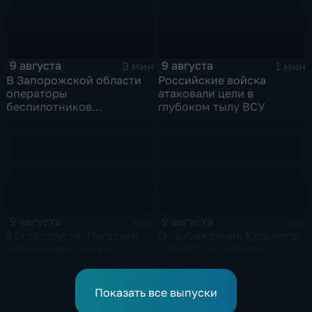
9 августа
9 августа
3 мин
1 мин
В Запорожской области
Российские войска
операторы
атаковали цели в
беспилотников
глубоком тылу ВСУ
группировки "Восток"
планомерно уничтожают
технику и укрепления
ВСУ
9 августа
9 августа
1 мин
1 мин
81 год спустя: Нагасаки
Освобождение Красного
вспоминает жертв
Кута в ДНР: детали
атомной бомбардировки
операции на
Добропольском
направлении
Показать все выпуски