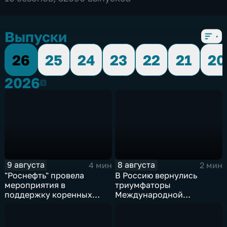
Выпуски
26
25
24
23
22
21
20
2026
2026
9 августа
8 августа
4 мин
2 мин
"Роснефть" провела
В Россию вернулись
мероприятия в
триумфаторы
поддержку коренных
Международной
народов Севера и
олимпиады по
Дальнего Востока
искусственному
интеллекту