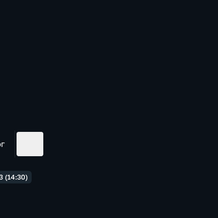
ог
 (14:30)