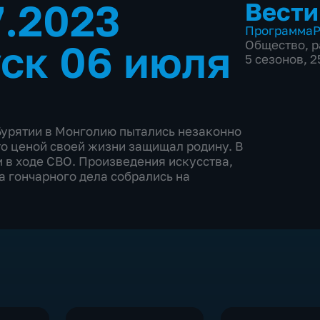
7.2023
Вести
Программа
Р
ск 06 июля
Общество
,
р
5 сезонов, 
 Бурятии в Монголию пытались незаконно
кто ценой своей жизни защищал родину. В
 в ходе СВО. Произведения искусства,
 гончарного дела собрались на