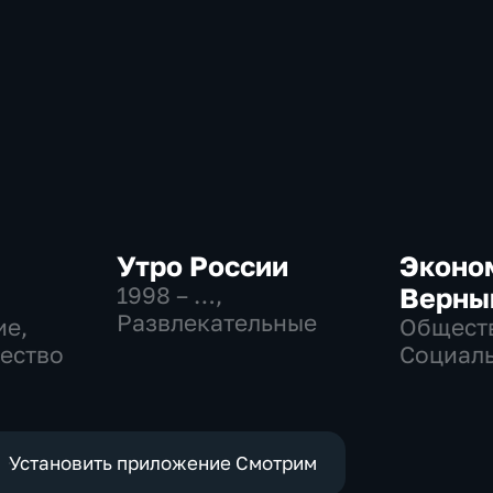
Утро России
Эконо
1998 – …
,
Верны
Развлекательные
ие,
Общест
щество
Социаль
эконом
Установить приложение Смотрим