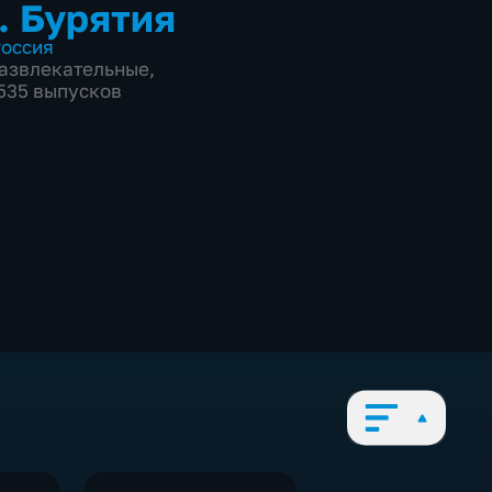
. Бурятия
оссия
азвлекательные
,
2535 выпусков