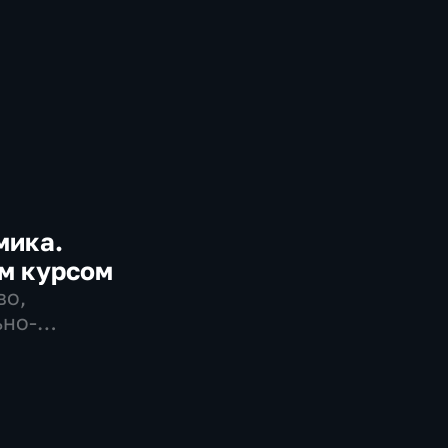
мика.
м курсом
во,
но-
ические