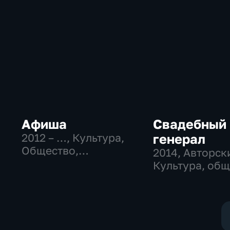
Афиша
Свадебный
2012 – …
, Культура,
генерал
Общество,
2014
, Авторск
развлекательные
Культура, об