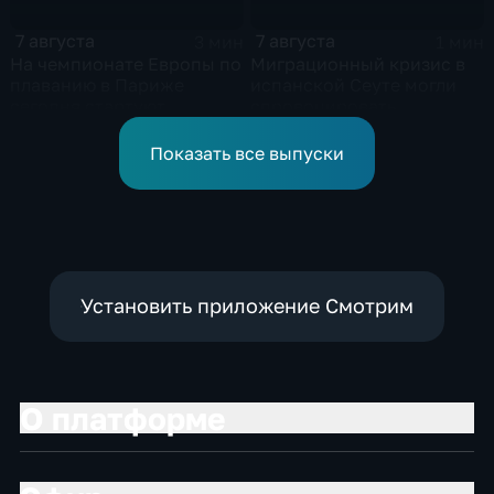
7 августа
7 августа
3 мин
1 мин
На чемпионате Европы по
Миграционный кризис в
плаванию в Париже
испанской Сеуте могли
сегодня стартуют
спровоцировать
соревнования по хай-
спецслужбы Израиля
дайвингу
Показать все выпуски
Установить приложение Смотрим
О платформе