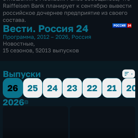
Raiffeisen Bank планирует к сентябрю вывести
российское дочернее предприятие из своего
состава.
Вести. Россия 24
Программа
,
2012 – 2026
,
Россия
Новостные
,
15 сезонов, 52013 выпусков
Выпуски
26
25
24
23
22
21
20
2026
2026