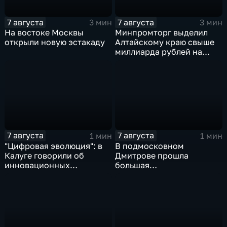
7 августа
7 августа
3 мин
3 мин
На востоке Москвы
Минпромторг выделил
открыли новую эстакаду
Алтайскому краю свыше
миллиарда рублей на
промразвитие
7 августа
7 августа
1 мин
1 мин
"Цифровая эволюция": в
В подмосковном
Калуге говорили об
Дмитрове прошла
инновационных
большая
IT‑проектах
агропромышленная
выставка