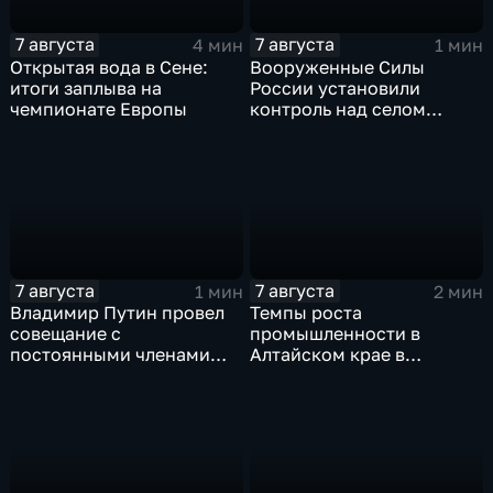
7 августа
7 августа
4 мин
1 мин
Открытая вода в Сене:
Вооруженные Силы
итоги заплыва на
России установили
чемпионате Европы
контроль над селом
Анискино в Харьковской
области
7 августа
7 августа
1 мин
2 мин
Владимир Путин провел
Темпы роста
совещание с
промышленности в
постоянными членами
Алтайском крае в
Совета безопасности
нынешнем году уже выше
России
среднего