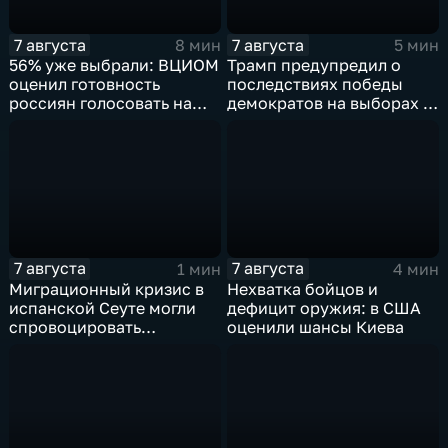
7 августа
7 августа
8 мин
5 мин
56% уже выбрали: ВЦИОМ
Трамп предупредил о
оценил готовность
последствиях победы
россиян голосовать на
демократов на выборах в
выборах в Госдуму
Сенат.
7 августа
7 августа
1 мин
4 мин
Миграционный кризис в
Нехватка бойцов и
испанской Сеуте могли
дефицит оружия: в США
спровоцировать
оценили шансы Киева
спецслужбы Израиля