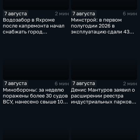
7 августа
7 августа
2 мин
6 мин
Водозабор в Яхроме
Минстрой: в первом
после капремонта начал
полугодии 2026 в
снабжать город
эксплуатацию сдали 43
качественной водой
миллиона "квадратов"
7 августа
7 августа
6 мин
2 мин
Минобороны: за неделю
Денис Мантуров заявил о
поражены более 30 судов
расширении реестра
ВСУ, нанесено свыше 10
индустриальных парков в
ударов по ключевым
Ярославской области
объектам