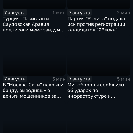
7 августа
7 августа
1 мин
2 мин
Турция, Пакистан и
Партия "Родина" подала
Саудовская Аравия
иск против регистрации
подписали меморандум о
кандидатов "Яблока"
коллективной обороне
7 августа
7 августа
5 мин
5 мин
В "Москва‑Сити" накрыли
Минобороны сообщило
банду, выводившую
об ударах по
деньги мошенников за
инфраструктуре и
рубеж
военной технике ВСУ