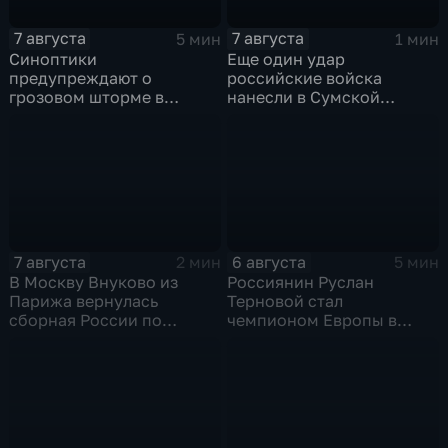
7 августа
7 августа
5 мин
1 мин
Синоптики
Еще один удар
предупреждают о
российские войска
грозовом шторме в
нанесли в Сумской
Центральной России
области
7 августа
6 августа
2 мин
5 мин
В Москву Внуково из
Россиянин Руслан
Парижа вернулась
Терновой стал
сборная России по
чемпионом Европы в
синхронному плаванию
прыжках в воду с 10-ти
метровой вышки