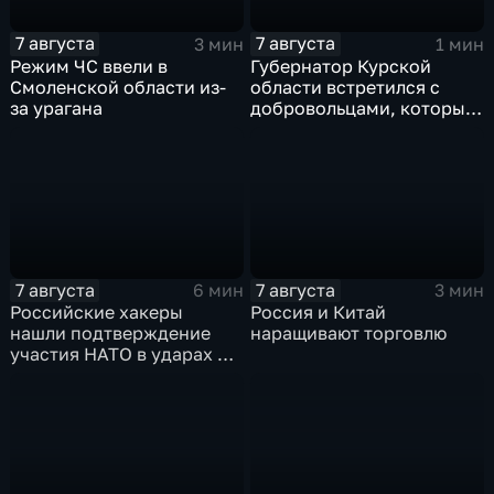
7 августа
7 августа
3 мин
1 мин
Режим ЧС ввели в
Губернатор Курской
Смоленской области из-
области встретился с
за урагана
добровольцами, которые
помогали пострадавшим
от вторжения ВСУ
жителям приграничья
7 августа
7 августа
6 мин
3 мин
Российские хакеры
Россия и Китай
нашли подтверждение
наращивают торговлю
участия НАТО в ударах по
России