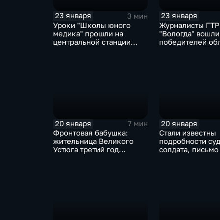
23 января
23 января
3 мин
Уроки "Школы юного
Журналисты ГТ
медика" прошли на
"Вологда" вошли
центральной станции
победителей об
экстренной медицины в
конкурса СМИ
Вологде
20 января
20 января
7 мин
Фронтовая бабушка:
Стали известны
жительница Великого
подробности су
Устюга третий год
солдата, письмо
готовит продуктовые
нашли в киоте и
наборы для бойцов СВО
Молочном