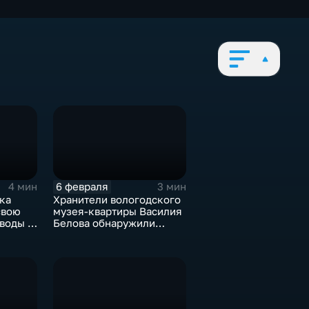
6 февраля
4 мин
3 мин
ка
Хранители вологодского
свою
музея-квартиры Василия
воды в
Белова обнаружили
новые экспонаты