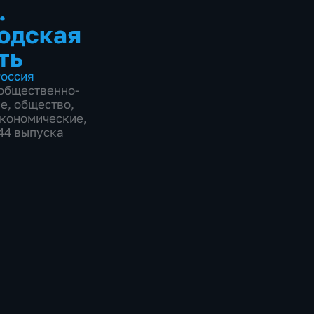
.
одская
ть
оссия
общественно-
ие
,
общество
,
экономические
,
944 выпуска