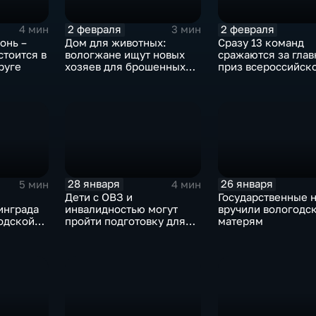
2 февраля
2 февраля
4 мин
3 мин
онь –
Дом для животных:
Сразу 13 команд
стоится в
вологжане ищут новых
сражаются за гла
руге
хозяев для брошенных
приз всероссийск
породистых кошек
фестиваля ледяны
скульптур в Череп
28 января
26 января
5 мин
4 мин
Дети с ОВЗ и
Государственные 
инграда
инвалидностью могут
вручили вологодс
одской
пройти подготовку для
матерям
сдачи норм ГТО в
Череповце