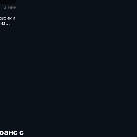
3 мин
 своими
 из
юанс с