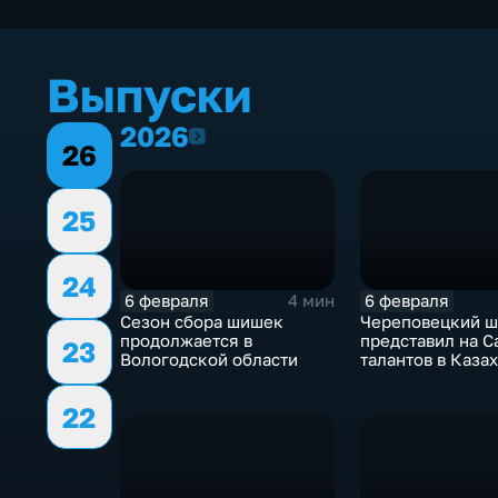
Выпуски
2026
2026
26
25
24
6 февраля
6 февраля
4 мин
Сезон сбора шишек
Череповецкий ш
продолжается в
представил на 
23
Вологодской области
талантов в Каза
цифрового пом
для учёных
22