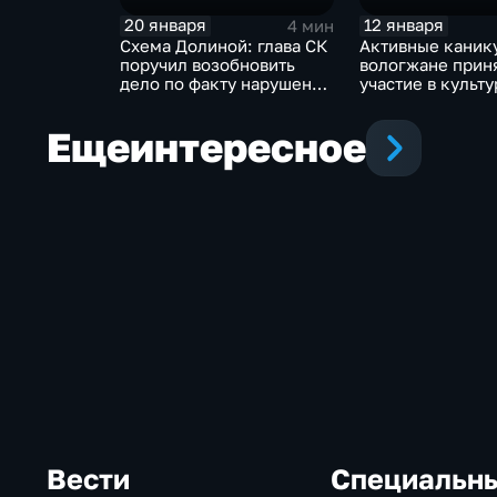
20 января
12 января
4 мин
Схема Долиной: глава СК
Активные каник
поручил возобновить
вологжане прин
дело по факту нарушения
участие в культ
прав ветерана СВО из
мероприятиях
Грязовца
Еще
интересное
Вести
Специальн