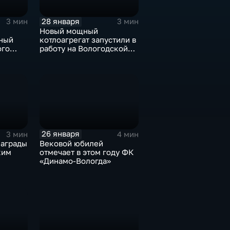
28 января
3 мин
3 мин
Новый мощный
вный
котлоагрегат запустили в
ого
работу на Вологодской
х
ТЭЦ
овце
26 января
3 мин
4 мин
награды
Вековой юбилей
ким
отмечает в этом году ФК
«Динамо-Вологда»