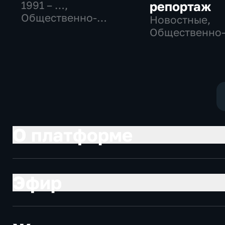
1991 – …
,
репортаж
Общественно-
Новостные,
политические,
Общественно
Социально-
политические
экономические,
социально-
новостные
экономически
О платформе
Эфир