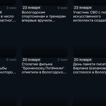
23 января
23 января
3 мин
4 мин
РК
Вологодским
Участник СВО с п
 в число
спортсменам и тренерам
искусственного
ластного
впервые вручили
интеллекта созда
Почётный знак
интерактив для му
губернатора области
Вологодская ссыл
20 января
20 января
6 мин
2 мин
Столетие фильма
День памяти писа
дьбы
"Броненосец Потёмкин"
Варлама Шаламов
 которого
отметили в Вологодской
состоялся в Волог
коны в
областной филармонии