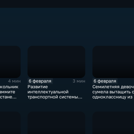
6 февраля
6 февраля
4 мин
3 мин
кольник
Развитие
Семилетняя девоч
Саммите
интеллектуальной
сумела вытащить 
хстане
транспортной системы
одноклассницу из 
ощника
продолжается в Вологде
Вологде
и Череповце