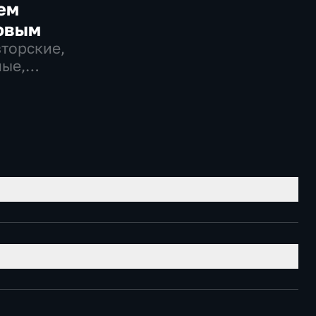
ем
овым
вторские,
ые,
венно-
еские