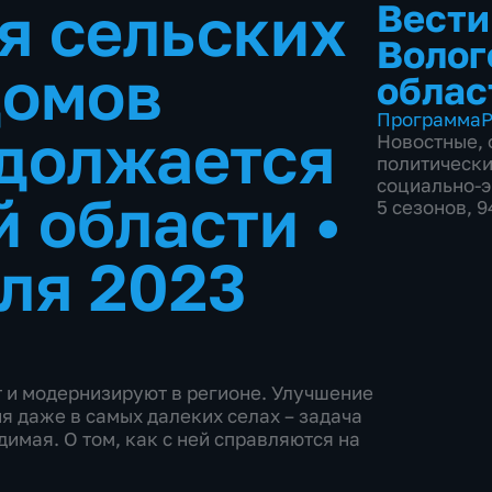
я сельских
Вести
Волог
домов
облас
Программа
Р
должается
Новостные
,
политическ
социально-
й области
•
5 сезонов, 
ля 2023
т и модернизируют в регионе. Улучшение
я даже в самых далеких селах – задача
имая. О том, как с ней справляются на