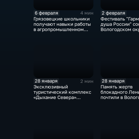
6 февраля
2 февраля
4 мин
Грязовецкие школьники
Фестиваль "Гарм
получают навыки работы
душа России" со
в агропромышленном
Вологодском ок
комплексе региона
28 января
28 января
2 мин
Эксклюзивный
Память жертв
туристический комплекс
блокадного Лен
«Дыхание Севера»
почтили в Волог
открылся в Вологде
области