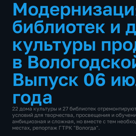
Модернизаци
библиотек и 
культуры про
в Вологодско
Выпуск 06 ию
года
22 дома культуры и 27 библиотек отремонтирую
условий для творчества, просвещения и обучени
амбициозная и сложная, но вместе с тем необход
местах, репортаж ГТРК "Вологда".