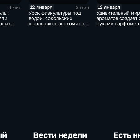
12 января
12 января
4 мин
3 мин
улы:
Урок физкультуры под
Удивительный мир
яли
водой: сокольских
ароматов создаёт
урных
школьников знакомят с
руками парфюмер
дайвингом
Вологды
ый
Вести недели
Есть н