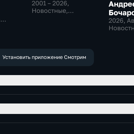
2001 – 2026
,
Андре
Новостные,
Бочар
Общественно-
-
2026
, А
политические
,
Новостн
общест
е
политич
Установить приложение Смотрим