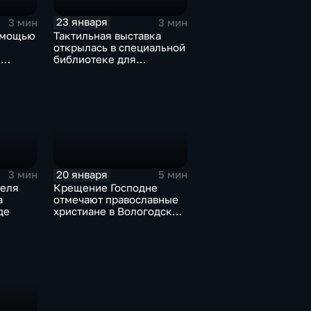
23 января
3 мин
3 мин
омощью
Тактильная выставка
открылась в специальной
л
библиотеке для
зея
слабовидящих и
ка
незрячих в Вологде
20 января
3 мин
5 мин
теля
Крещение Господне
а
отмечают православные
де
христиане в Вологодской
области