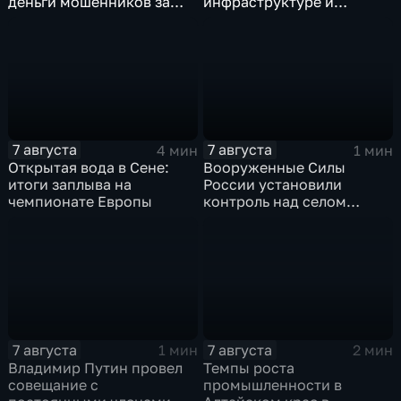
деньги мошенников за
инфраструктуре и
рубеж
военной технике ВСУ
7 августа
7 августа
4 мин
1 мин
Открытая вода в Сене:
Вооруженные Силы
итоги заплыва на
России установили
чемпионате Европы
контроль над селом
Анискино в Харьковской
области
7 августа
7 августа
1 мин
2 мин
Владимир Путин провел
Темпы роста
совещание с
промышленности в