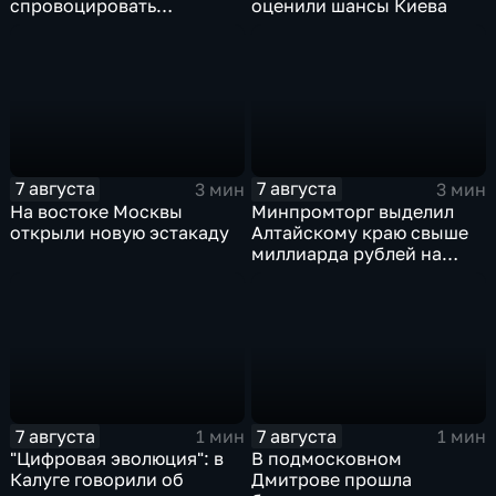
спровоцировать
оценили шансы Киева
спецслужбы Израиля
7 августа
7 августа
3 мин
3 мин
На востоке Москвы
Минпромторг выделил
открыли новую эстакаду
Алтайскому краю свыше
миллиарда рублей на
промразвитие
7 августа
7 августа
1 мин
1 мин
"Цифровая эволюция": в
В подмосковном
Калуге говорили об
Дмитрове прошла