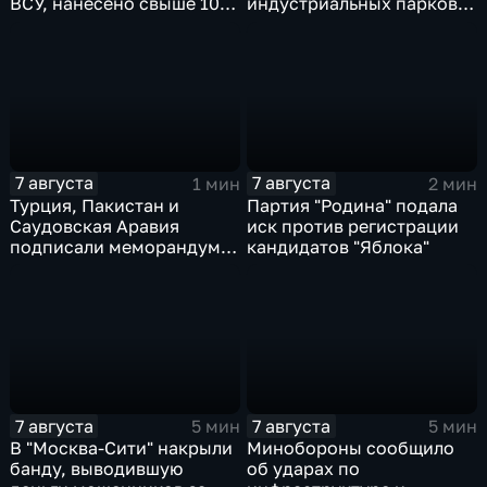
ВСУ, нанесено свыше 10
индустриальных парков в
ударов по ключевым
Ярославской области
объектам
7 августа
7 августа
1 мин
2 мин
Турция, Пакистан и
Партия "Родина" подала
Саудовская Аравия
иск против регистрации
подписали меморандум о
кандидатов "Яблока"
коллективной обороне
7 августа
7 августа
5 мин
5 мин
В "Москва‑Сити" накрыли
Минобороны сообщило
банду, выводившую
об ударах по