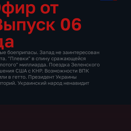
Эфир от
Выпуск 06
да
ые боеприпасы. Запад не заинтересован
та. "Плевки" в спину сражающейся
олотого" миллиарда. Поездка Зеленского
ошения США с КНР. Возможности ВПК
ли в гетто. Президент Украины
иторий. Украинский народ ненавидит