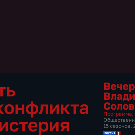
ть
Вечер
Влад
конфликта
Соло
Программа
,
 истерия
Общественн
15 сезонов,