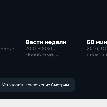
Вести недели
60 ми
венно-
2001 – 2026
,
2016
, О
Новостные,
политич
Общественно-
политические
Установить приложение Смотрим