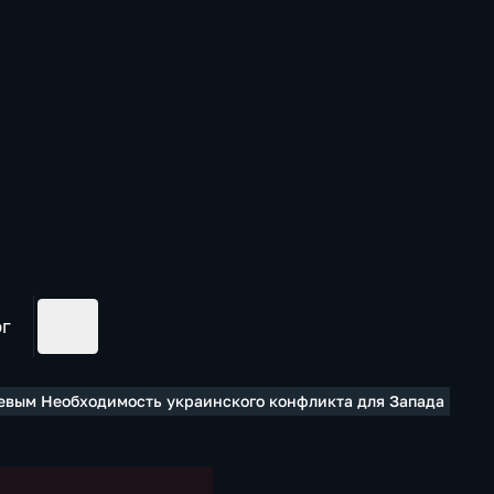
ог
вым Необходимость украинского конфликта для Запада и исте