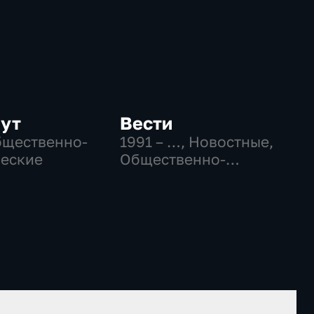
нут
Вести
бщественно-
1991 – …
, Новостные,
еские
Общественно-
политические,
социально-
экономические