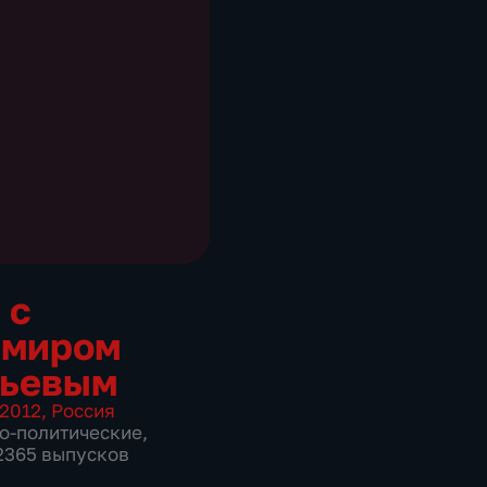
 с
имиром
вьевым
2012
,
Россия
о-политические
,
 2365 выпусков