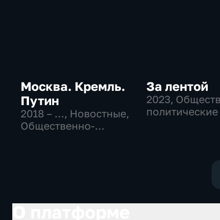
Москва. Кремль.
За лентой
Путин
2023
, Общест
политические
2018 – …
, Новостные,
Общественно-
политические
О платформе