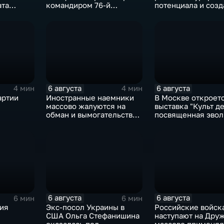
ата
командиром 76-й
потенциала и созд
х с 10-
дивизии ВДВ
медицинского кла
Абдулазизом
Шихабидовым
6 августа
6 августа
4 мин
4 мин
артии
Иностранные наемники
В Москве откроет
массово жалуются на
выставка "Культ де
обман и вымогательство
посвященная эво
оне роста
со стороны
художественной
командования ВСУ
обработки древес
6 августа
6 августа
6 мин
6 мин
зия
Экс-посол Украины в
Российские войск
США Ольга Стефанишина
наступают на Друж