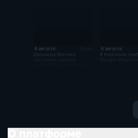
рядом с украинским
фоне нехватки
грузовым самолетом
боеприпасов у 
6 августа
6 августа
3 мин
Дальнему Востоку
В Киргизию при
постоянно удается
Михаил Мишуст
превышать показатели
привлечения
инвестицийВ
О платформе