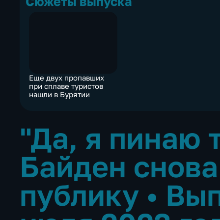
Сюжеты выпуска
Еще двух пропавших
при сплаве туристов
нашли в Бурятии
"Да, я пинаю 
Байден снова
публику
•
Вып