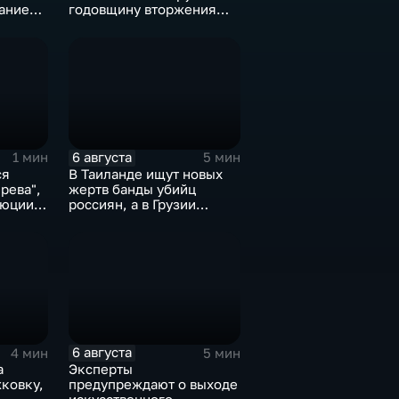
ание
годовщину вторжения
стера
ВСУ
6 августа
1 мин
5 мин
ся
В Таиланде ищут новых
рева",
жертв банды убийц
люции
россиян, а в Грузии
фиксируют провокации
ины
против туристов
6 августа
4 мин
5 мин
а
Эксперты
ковку,
предупреждают о выходе