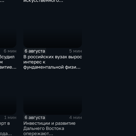
искусственного
дроны
интеллекта из-под
контроля разработчиков
6 августа
6 мин
5 мин
бсудил
В российских вузах вырос
м
интерес к
витие
фундаментальной физике
и авиастроению на фоне
перехода к новой модели
образования
6 августа
1 мин
4 мин
рт в
Инвестиции и развитие
Дальнего Востока
ода
опережают