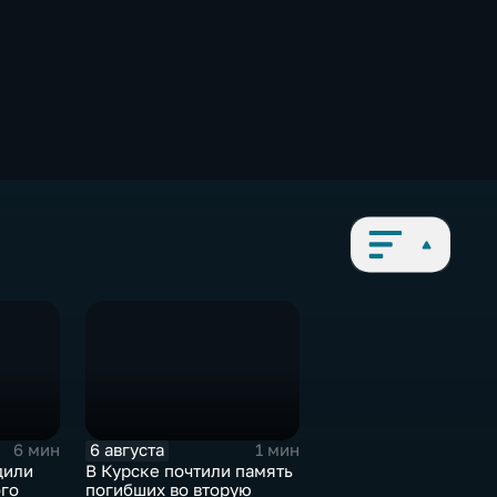
6 августа
6 мин
1 мин
дили
В Курске почтили память
ого
погибших во вторую