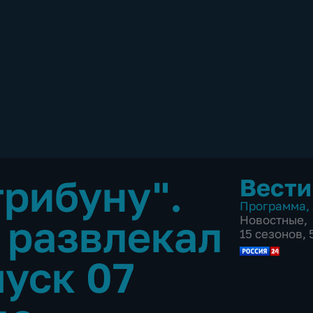
трибуну".
Вести
Программа
,
 развлекал
Новостные
,
15 сезонов,
уск 07