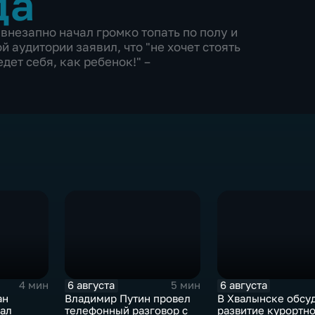
да
внезапно начал громко топать по полу и
й аудитории заявил, что "не хочет стоять
дет себя, как ребенок!" –
6 августа
6 августа
4 мин
5 мин
ан
Владимир Путин провел
В Хвалынске обсу
вал
телефонный разговор с
развитие курортн