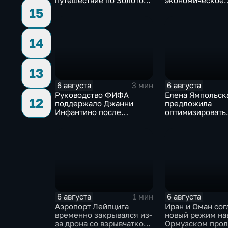
путешествие по Золотому
экономическое
кольцу в рамках проекта
партнерство в р
15
"Кольцо Открытия"
Евразийского
экономического
14
13
6 августа
6 августа
3 мин
Руководство ФИФА
Елена Ямпольск
12
поддержало Джанни
предложила
Инфантино после
оптимизировать
скандала с продажей
перечень олимп
прав на чемпионаты мира
поступления в в
6 августа
6 августа
1 мин
Аэропорт Лейпцига
Иран и Оман сог
временно закрывался из-
новый режим на
за дрона со взрывчаткой
Ормузском прол