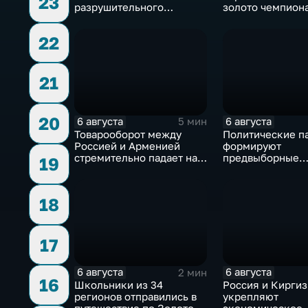
23
разрушительного
золото чемпион
урагана, 15 тысяч
Европы в прыжка
жителей остались без
метровой вышки
22
света
21
20
6 августа
6 августа
5 мин
Товарооборот между
Политические п
Россией и Арменией
формируют
стремительно падает на
предвыборные
19
фоне курса Еревана на
программы на ф
евроинтеграцию
электоральной
активности
18
17
6 августа
6 августа
2 мин
16
Школьники из 34
Россия и Кирги
регионов отправились в
укрепляют