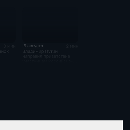
мотря
среднероссийские
показатели
6 августа
3 мин
2 мин
ынок
Владимир Путин
направил приветствие
участникам Российско-
киргизского
экономического форума
и Российско-киргизской
межрегиональной
конференции