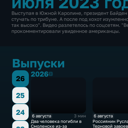
июля 2023 го
Выступая в Южной Каролине, президент Байден 
стучать по трибуне. А после под хохот изумленно
так высоко". Видео разлетелось по соцсетям. "Ве
прокомментировали увиденное американцы.
Выпуски
2026
2026
26
25
24
6 августа
6 августа
3 мин
Два человека погибли в
Россиянин Русл
Смоленске из-за
Терновой завое