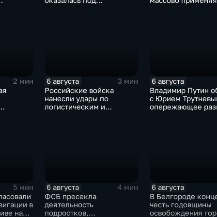
оказалась под
массово применяя
амках
следствием по делу о
оптоволоконные 
коррупции
 союза
6 августа
6 августа
2 мин
3 мин
ая
Российские войска
Владимир Путин о
нанесли удары по
с Юрием Трутневы
логистическим и
опережающее раз
иад для
энергетическим
Дальнего Востока
узы
объектам ВСУ
6 августа
6 августа
5 мин
4 мин
ласовали
ФСБ пресекла
В Белгороде конце
вигации в
деятельность
честь годовщины
иве на
подростков,
освобождения гор