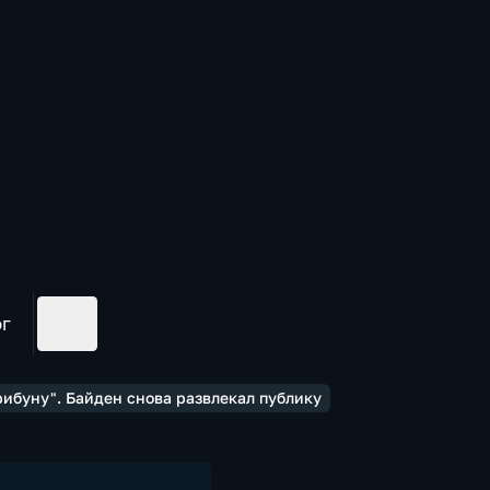
ог
трибуну". Байден снова развлекал публику