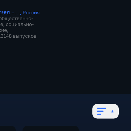
1991 – …
,
Россия
общественно-
ие
,
социально-
кие
,
 13148 выпусков