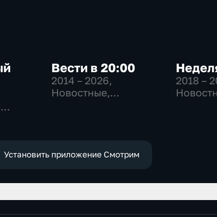
ый
Вести в 20:00
Неделя
2014 – 2026
,
2018 – 
Новостные,
Новостн
Общественно-
Общест
-
политические
общест
,
политич
е
Установить приложение Смотрим