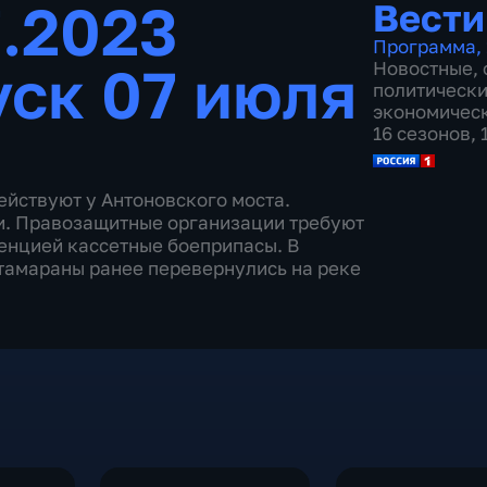
7.2023
Вести
Программа
,
ск 07 июля
Новостные
,
политическ
экономичес
16 сезонов,
ействуют у Антоновского моста.
ли. Правозащитные организации требуют
енцией кассетные боеприпасы. В
атамараны ранее перевернулись на реке