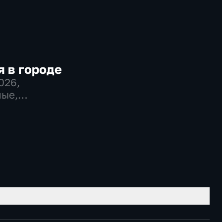
 в городе
2026
,
ые,
во,
венно-
еские