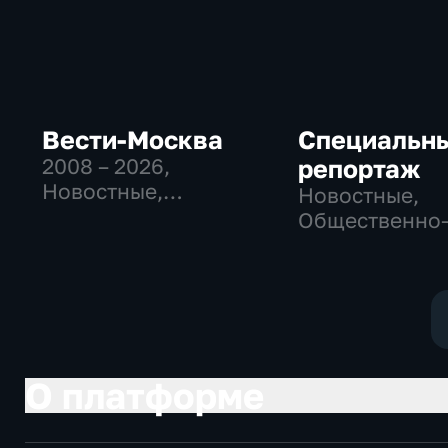
Вести-Москва
Специальн
2008 – 2026
,
репортаж
Новостные,
Новостные,
Общественно-
Общественно
политические,
политические
социально-
социально-
экономические
экономически
О платформе