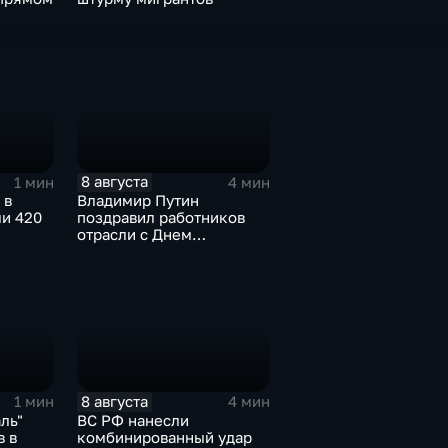
8 августа
1 мин
4 мин
 в
Владимир Путин
ли 420
поздравил работников
отрасли с Днем
строителя
8 августа
1 мин
4 мин
ль"
ВС РФ нанесли
в в
комбинированный удар