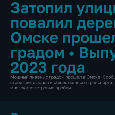
Затопил улиц
повалил дере
Омске прошел
градом
•
Выпу
2023 года
Мощный ливень с градом прошел в Омске. Сообщ
строя светофоров и общественного транспорта.
многокилометровые пробки.