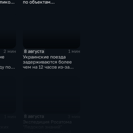
еликого
по объектам
логистической,
топливной и
энергетической
инфраструктуры в Киеве
8 августа
2 мин
1 мин
ме
Украинские поезда
задерживаются более
ду по
чем на 12 часов из-за
м
угрозы обстрелов
8 августа
1 мин
3 мин
Экспедиция Росатома
ских
"Ледокол знаний"
прибыла на Северный