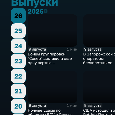
Выпуски
2026
2026
26
25
24
9 августа
9 августа
1 мин
Бойцы группировки
В Запорожской 
"Север" доставили еще
операторы
23
одну партию
беспилотников
гуманитарного груза
группировки "Во
планомерно уни
22
технику и укреп
ВСУ
21
20
9 августа
9 августа
1 мин
Ночные удары по
США истощили з
объектам ВСУ в Одессе,
Patriot: Пентаго