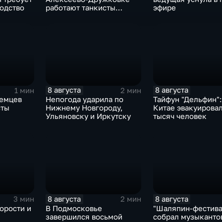
одство
работают танкисты
эфире
"Южной"
8 августа
8 августа
1 мин
2 мин
немцев
Непогода ударила по
Тайфун "Дельфин":
сты
Нижнему Новгороду,
Китае эвакуирова
Ульяновску и Иркутску
тысяч человек
8 августа
8 августа
3 мин
2 мин
орости и
В Подмосковье
"Шаляпин‑фестива
завершился восьмой
собрал музыканто