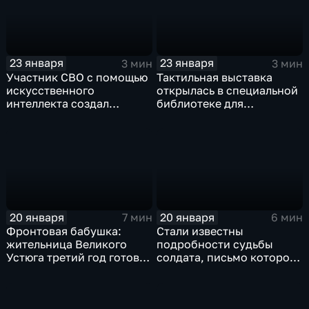
23 января
23 января
3 мин
3 мин
Участник СВО с помощью
Тактильная выставка
искусственного
открылась в специальной
интеллекта создал
библиотеке для
интерактив для музея
слабовидящих и незрячих
Вологодская ссылка
в Вологде
20 января
20 января
7 мин
6 мин
Фронтовая бабушка:
Стали известны
жительница Великого
подробности судьбы
Устюга третий год готовит
солдата, письмо которого
продуктовые наборы для
нашли в киоте иконы в
бойцов СВО
Молочном