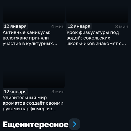
12 января
12 января
4 мин
3 мин
Активные каникулы:
Урок физкультуры под
вологжане приняли
водой: сокольских
участие в культурных
школьников знакомят с
мероприятиях
дайвингом
12 января
3 мин
Удивительный мир
ароматов создаёт своими
руками парфюмер из
Вологды
Еще
интересное