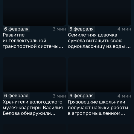
6 февраля
6 февраля
3 мин
4 мин
Развитие
Семилетняя девочка
интеллектуальной
сумела вытащить свою
транспортной системы
одноклассницу из воды в
продолжается в Вологде
Вологде
и Череповце
6 февраля
6 февраля
3 мин
4 мин
Хранители вологодского
Грязовецкие школьники
музея-квартиры Василия
получают навыки работы
Белова обнаружили
в агропромышленном
новые экспонаты
комплексе региона