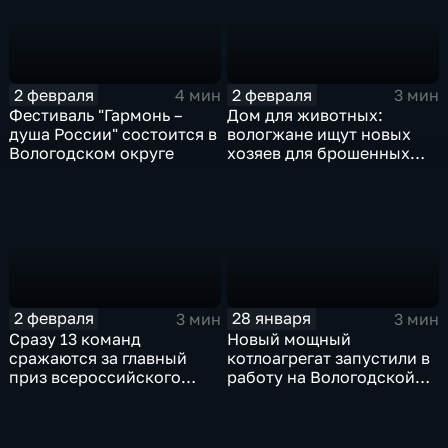
2 февраля
2 февраля
4 мин
3 мин
Фестиваль "Гармонь –
Дом для животных:
душа России" состоится в
вологжане ищут новых
Вологодском округе
хозяев для брошенных
породистых кошек
2 февраля
28 января
3 мин
3 мин
Сразу 13 команд
Новый мощный
сражаются за главный
котлоагрегат запустили в
приз всероссийского
работу на Вологодской
фестиваля ледяных
ТЭЦ
скульптур в Череповце