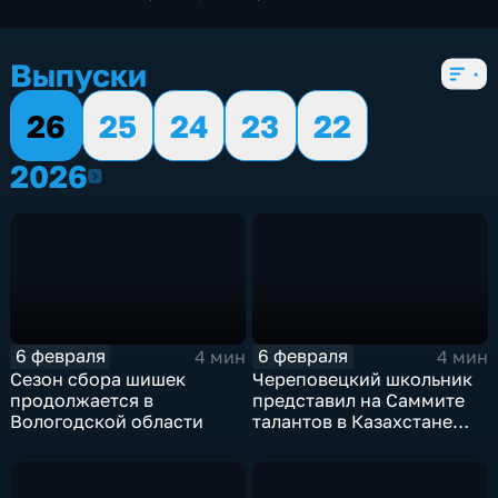
экономические
,
5 сезонов, 944 выпуска
Выпуски
26
25
24
23
22
2026
2026
6 февраля
6 февраля
4 мин
4 мин
Сезон сбора шишек
Череповецкий школьник
продолжается в
представил на Саммите
Вологодской области
талантов в Казахстане
цифрового помощника
для учёных