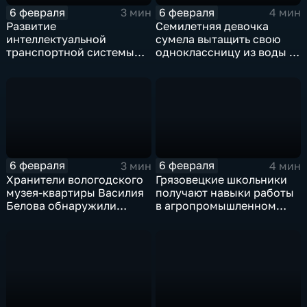
6 февраля
6 февраля
3 мин
4 мин
Развитие
Семилетняя девочка
интеллектуальной
сумела вытащить свою
транспортной системы
одноклассницу из воды в
продолжается в Вологде
Вологде
и Череповце
6 февраля
6 февраля
3 мин
4 мин
Хранители вологодского
Грязовецкие школьники
музея-квартиры Василия
получают навыки работы
Белова обнаружили
в агропромышленном
новые экспонаты
комплексе региона