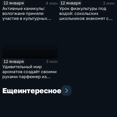
12 января
12 января
4 мин
3 мин
Активные каникулы:
Урок физкультуры под
вологжане приняли
водой: сокольских
участие в культурных
школьников знакомят с
мероприятиях
дайвингом
12 января
3 мин
Удивительный мир
ароматов создаёт своими
руками парфюмер из
Вологды
Еще
интересное