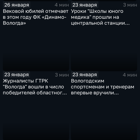
26 января
23 января
4 мин
3 мин
Вековой юбилей отмечает
Уроки "Школы юного
в этом году ФК «Динамо-
медика" прошли на
Вологда»
центральной станции
экстренной медицины в
Вологде
23 января
23 января
3 мин
4 мин
Журналисты ГТРК
Вологодским
"Вологда" вошли в число
спортсменам и тренерам
победителей областного
впервые вручили
конкурса СМИ
Почётный знак
губернатора области