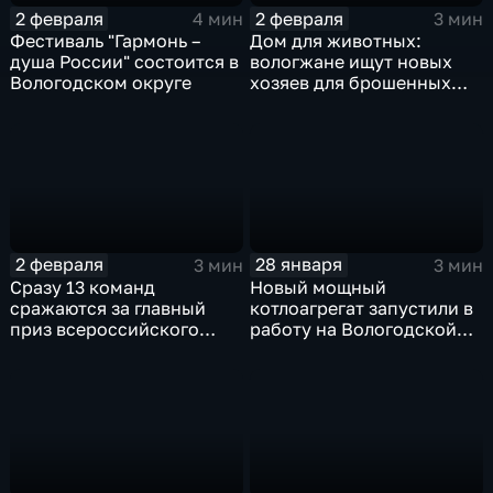
2 февраля
2 февраля
4 мин
3 мин
Фестиваль "Гармонь –
Дом для животных:
душа России" состоится в
вологжане ищут новых
Вологодском округе
хозяев для брошенных
породистых кошек
2 февраля
28 января
3 мин
3 мин
Сразу 13 команд
Новый мощный
сражаются за главный
котлоагрегат запустили в
приз всероссийского
работу на Вологодской
фестиваля ледяных
ТЭЦ
скульптур в Череповце