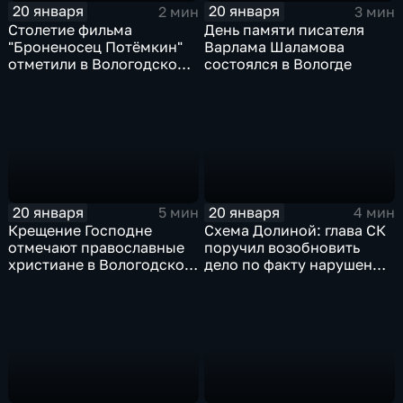
20 января
20 января
2 мин
3 мин
Столетие фильма
День памяти писателя
"Броненосец Потёмкин"
Варлама Шаламова
отметили в Вологодской
состоялся в Вологде
областной филармонии
20 января
20 января
5 мин
4 мин
Крещение Господне
Схема Долиной: глава СК
отмечают православные
поручил возобновить
христиане в Вологодской
дело по факту нарушения
области
прав ветерана СВО из
Грязовца