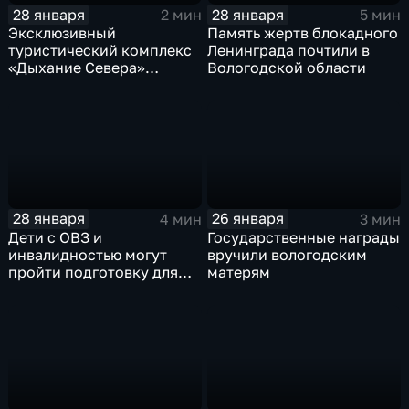
28 января
28 января
2 мин
5 мин
Эксклюзивный
Память жертв блокадного
туристический комплекс
Ленинграда почтили в
«Дыхание Севера»
Вологодской области
открылся в Вологде
28 января
26 января
4 мин
3 мин
Дети с ОВЗ и
Государственные награды
инвалидностью могут
вручили вологодским
пройти подготовку для
матерям
сдачи норм ГТО в
Череповце