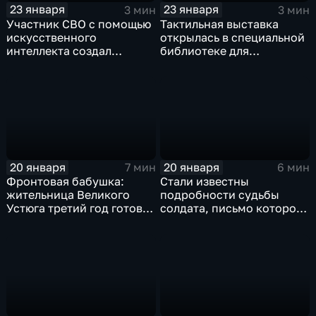
23 января
23 января
3 мин
3 мин
Участник СВО с помощью
Тактильная выставка
искусственного
открылась в специальной
интеллекта создал
библиотеке для
интерактив для музея
слабовидящих и незрячих
Вологодская ссылка
в Вологде
20 января
20 января
7 мин
6 мин
Фронтовая бабушка:
Стали известны
жительница Великого
подробности судьбы
Устюга третий год готовит
солдата, письмо которого
продуктовые наборы для
нашли в киоте иконы в
бойцов СВО
Молочном