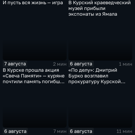
И пусть вся жизнь — игра
В Курский краеведческий
музей прибыли
экспонаты из Ямала
7 августа
6 августа
2 мин
1 мин
В Курске прошла акция
«По делу»: Дмитрий
«Свеча Памяти» — куряне
Бурко возглавил
почтили память погибших
прокуратуру Курской
в результате вторжения
области
ВСУ
6 августа
6 августа
7 мин
11 мин