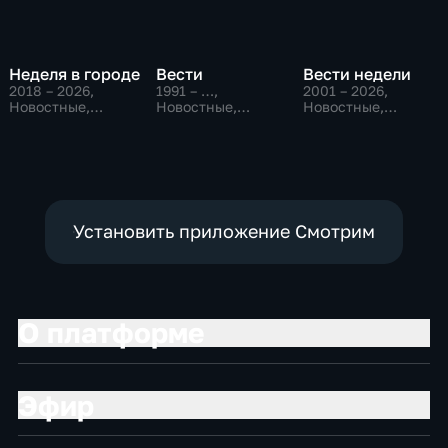
Неделя в городе
Вести
Вести недели
2018 – 2026
,
1991 – …
,
2001 – 2026
,
Новостные,
Новостные,
Новостные,
Общество,
Общественно-
Общественно-
общественно-
политические,
политические
политические
социально-
экономические
Установить приложение Смотрим
О платформе
Эфир