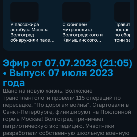
У пассажира
С юбилеем
Правител
автобуса Москва-
митрополита
поставило
Волгоград
Волгоградского и
по сбору 
обнаружили пакет
Камышинского
тонн зерн
с наркотиками
поздравил
аграриям
губернатор
Волгогра
области
Эфир от 07.07.2023 (21:05)
•
Выпуск 07 июля 2023
года
Шанс на новую жизнь. Волжские
трансплантологи провели 115 операций по
пересадке. "По дорогам войны". Стартовали в
Санкт-Петербурге, финишируют на Поклонной
горе в Москве! Волгоград принимает
патриотическую экспедицию. Участники
разработали собственную школьную военную