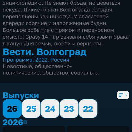
энциклопедию. Не знают брода, но деваться
некуда. Дикие пляжи Волгограда сегодня
переполнены как никогда. У спасателей
впереди горячие и напряженные будни.
Большое событие с прямом и переносном
смысле. Сразу 14 пар связали себя узами брака
в канун Дня семьи, любви и верности.
Вести. Волгоград
Программа
,
2022
,
Россия
Новостные
,
общественно-
политические
,
общество
,
социально-
экономические
,
Ежедневные
,
новостные
,
5 сезонов, 2355 выпусков
Выпуски
26
25
24
23
22
2026
2026