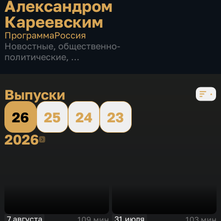
Александром
Кареевским
Программа
Россия
Новостные
,
общественно-
политические
,
4 сезона, 382 выпуска
Выпуски
26
25
24
23
2026
2026
7 августа
31 июля
109 мин
103 мин