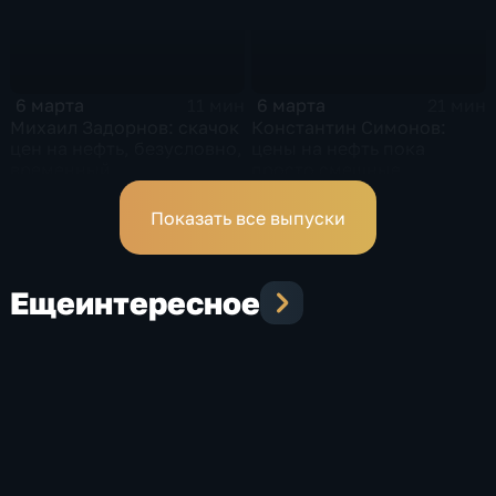
6 марта
6 марта
11 мин
21 мин
Михаил Задорнов: скачок
Константин Симонов:
цен на нефть, безусловно,
цены на нефть пока
временный
просто смешные
Показать все выпуски
Еще
интересное