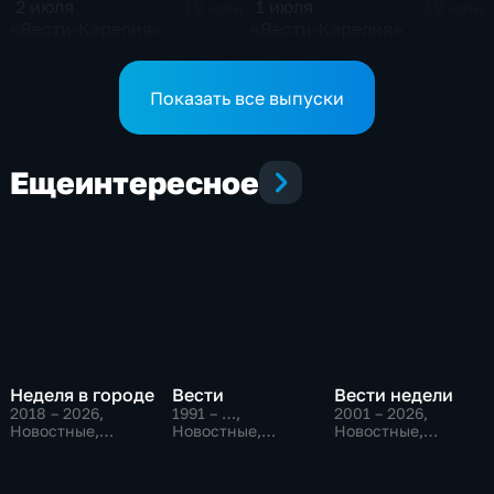
2 июля
1 июля
19 мин
19 мин
«Вести-Карелия».
«Вести-Карелия».
02.07.26
01.07.26
Показать все выпуски
Еще
интересное
Неделя в городе
Вести
Вести недели
2018 – 2026
,
1991 – …
,
2001 – 2026
,
Новостные,
Новостные,
Новостные,
Общество,
Общественно-
Общественно-
общественно-
политические,
политические
политические
социально-