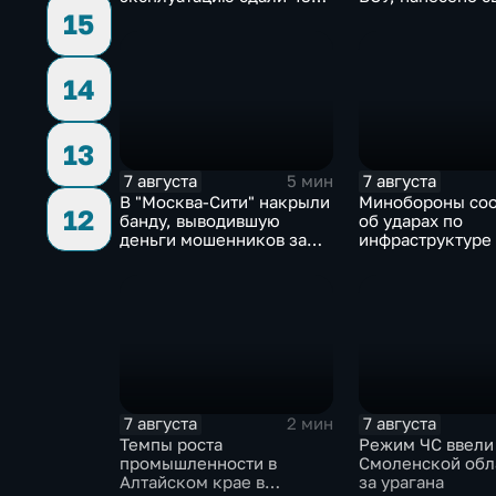
миллиона "квадратов"
ударов по ключ
15
объектам
14
13
7 августа
7 августа
5 мин
В "Москва‑Сити" накрыли
Минобороны со
12
банду, выводившую
об ударах по
деньги мошенников за
инфраструктуре
рубеж
военной техник
7 августа
7 августа
2 мин
Темпы роста
Режим ЧС ввели
промышленности в
Смоленской обл
Алтайском крае в
за урагана