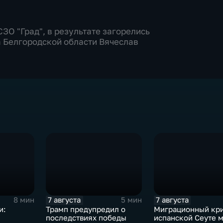
ЗО "Град", в результате загорелись
 Белгородской области Вячеслав
7 августа
7 августа
8 мин
5 мин
и:
Трамп предупредил о
Миграционный кри
последствиях победы
испанской Сеуте 