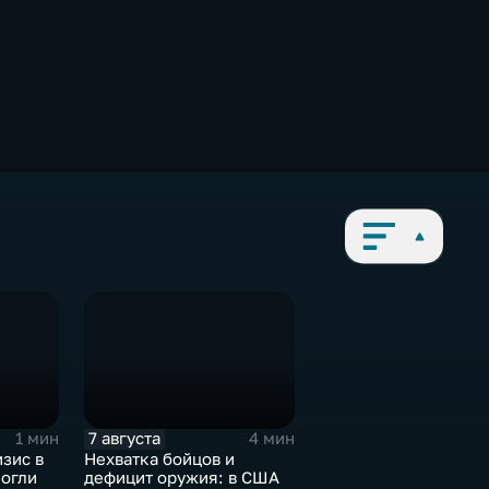
7 августа
1 мин
4 мин
зис в
Нехватка бойцов и
могли
дефицит оружия: в США