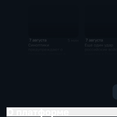
нынешнем году уже выше
среднего
7 августа
7 августа
5 мин
Синоптики
Еще один удар
предупреждают о
российские вой
грозовом шторме в
нанесли в Сумс
Центральной России
области
О платформе