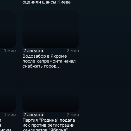
оценили шансы Киева
иля
7 августа
1 мин
2 мин
Водозабор в Яхроме
после капремонта начал
снабжать город
я
качественной водой
7 августа
1 мин
2 мин
и
Партия "Родина" подала
я
иск против регистрации
ндум о
кандидатов "Яблока"