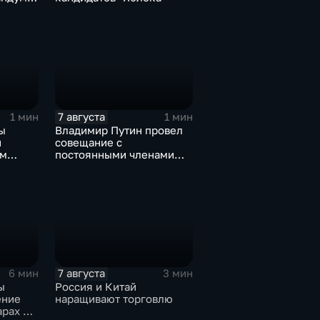
роне
7 августа
1 мин
1 мин
ы
Владимир Путин провел
и
совещание с
ом
постоянными членами
овской
Совета безопасности
России
7 августа
6 мин
3 мин
ы
Россия и Китай
ение
наращивают торговлю
арах по