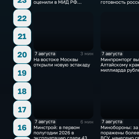
оценили в МИД РФ
готовность росс
скандальную речь
голосовать на в
Навроцкого
Госдуму
22
21
20
7 августа
7 августа
3 мин
На востоке Москвы
Минпромторг в
открыли новую эстакаду
Алтайскому кра
миллиарда рубл
19
промразвитие
18
17
7 августа
7 августа
6 мин
16
Минстрой: в первом
Минобороны: за
полугодии 2026 в
поражены более
эксплуатацию сдали 43
ВСУ, нанесено с