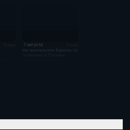
7 августа
5 мин
3 мин
На чемпионате Европы по
плаванию в Париже
 в
сегодня стартуют
0-ти
соревнования по хай-
дайвингу