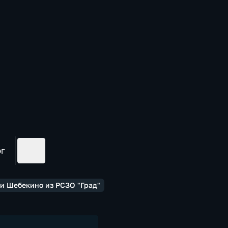
ог
ли Шебекино из РСЗО "Град"