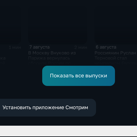
помогали пострадавшим
России
от вторжения ВСУ
жителям приграничья
7 августа
6 августа
1 мин
2 мин
В Москву Внуково из
Россиянин Руслан
ска
Парижа вернулась
Терновой стал
кой
сборная России по
чемпионом Европы
синхронному плаванию
прыжках в воду с 1
метровой вышки
Показать все выпуски
Установить приложение Смотрим