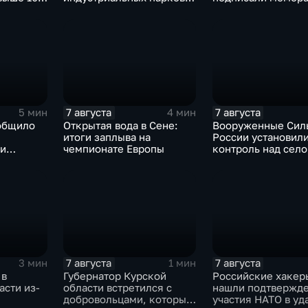
евым
Ярославской области
коллективной обо
7 августа
7 августа
5 мин
4 мин
общило
Открытая вода в Сене:
Вооруженные Сил
итоги заплыва на
России установил
 и
чемпионате Европы
контроль над сел
е ВСУ
Анискино в Харьк
области
7 августа
7 августа
3 мин
1 мин
 в
Губернатор Курской
Российские хакер
асти из-
области встретился с
нашли подтвержд
добровольцами, которые
участия НАТО в уд