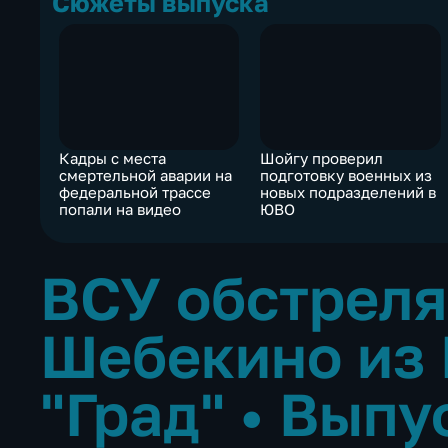
Сюжеты выпуска
Кадры с места
Шойгу проверил
смертельной аварии на
подготовку военных из
федеральной трассе
новых подразделений в
попали на видео
ЮВО
ВСУ обстрел
Шебекино из
"Град"
•
Выпу