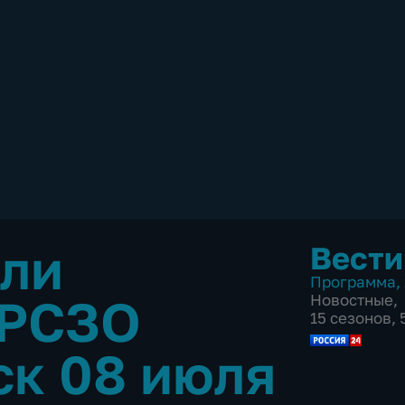
яли
Вести
Программа
,
 РСЗО
Новостные
,
15 сезонов,
ск 08 июля