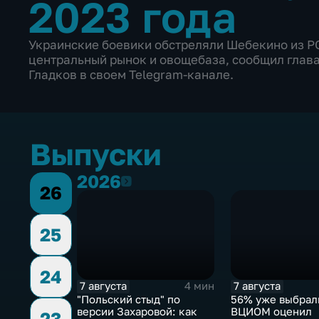
2023 года
Украинские боевики обстреляли Шебекино из РС
центральный рынок и овощебаза, сообщил глава
Гладков в своем Telegram-канале.
Выпуски
2026
2026
26
25
24
7 августа
7 августа
4 мин
"Польский стыд" по
56% уже выбрал
версии Захаровой: как
ВЦИОМ оценил
23