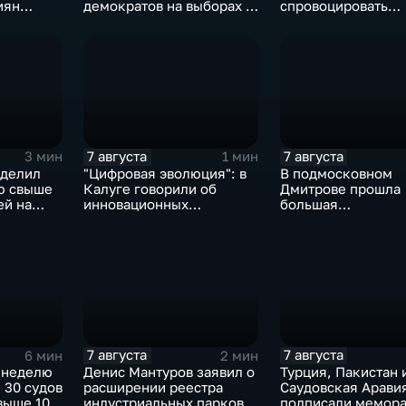
иян
демократов на выборах в
спровоцировать
ыборах в
Сенат.
спецслужбы Изра
7 августа
7 августа
3 мин
1 мин
ыделил
"Цифровая эволюция": в
В подмосковном
ю свыше
Калуге говорили об
Дмитрове прошла
ей на
инновационных
большая
IT‑проектах
агропромышленна
выставка
7 августа
7 августа
6 мин
2 мин
 неделю
Денис Мантуров заявил о
Турция, Пакистан 
 30 судов
расширении реестра
Саудовская Арави
выше 10
индустриальных парков в
подписали мемора