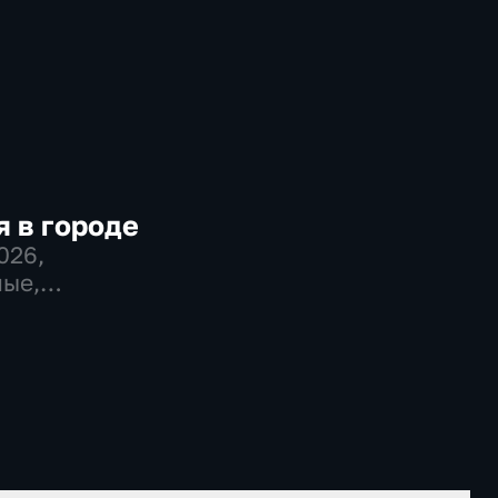
 в городе
2026
,
ые,
во,
венно-
еские