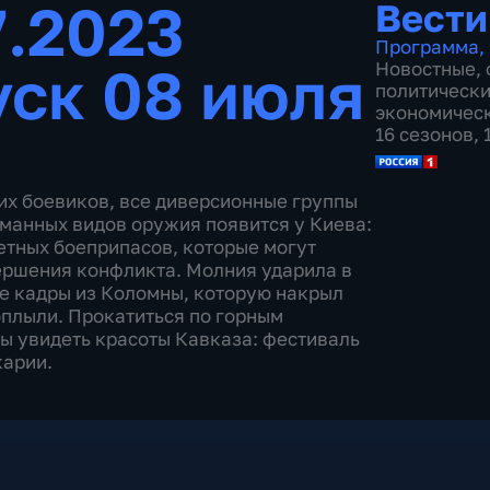
7.2023
Вести
Программа
,
ск 08 июля
Новостные
,
политическ
экономичес
16 сезонов,
их боевиков, все диверсионные группы
манных видов оружия появится у Киева:
етных боеприпасов, которые могут
ершения конфликта. Молния ударила в
е кадры из Коломны, которую накрыл
оплыли. Прокатиться по горным
бы увидеть красоты Кавказа: фестиваль
карии.