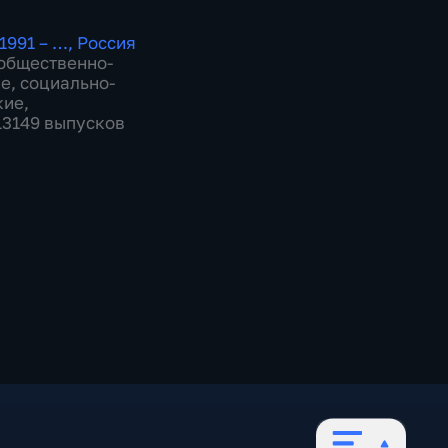
1991 – …
,
Россия
общественно-
ие
,
социально-
кие
,
 13149 выпусков