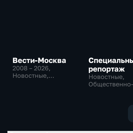
Вести-Москва
Специальн
2008 – 2026
,
репортаж
Новостные,
Новостные,
Общественно-
Общественно
политические,
политические
социально-
социально-
экономические
экономически