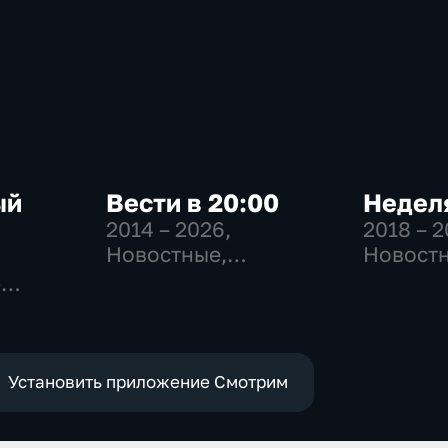
ый
Вести в 20:00
Неделя
2014 – 2026
,
2018 – 
Новостные,
Новостн
Общественно-
Общест
-
политические
общест
,
политич
е
Установить приложение Смотрим