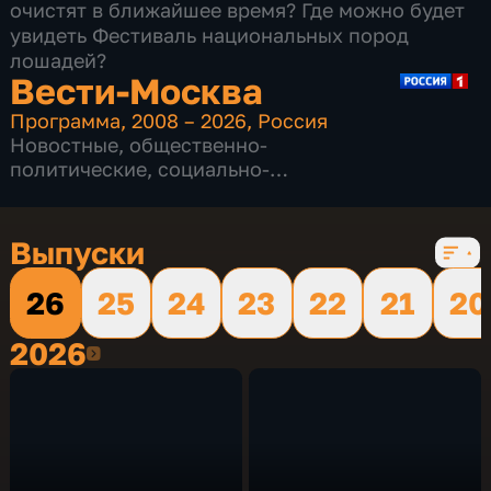
очистят в ближайшее время? Где можно будет
увидеть Фестиваль национальных пород
лошадей?
Вести-Москва
Программа
,
2008 – 2026
,
Россия
Новостные
,
общественно-
политические
,
социально-
экономические
,
16 сезонов, 12232 выпуска
Выпуски
26
25
24
23
22
21
20
2026
2026