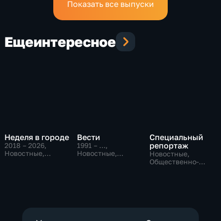
Показать все выпуски
Еще
интересное
Неделя в городе
Вести
Специальный
репортаж
2018 – 2026
,
1991 – …
,
Новостные,
Новостные,
Новостные,
Общество,
Общественно-
Общественно-
общественно-
политические,
политические,
политические
социально-
социально-
экономические
экономические