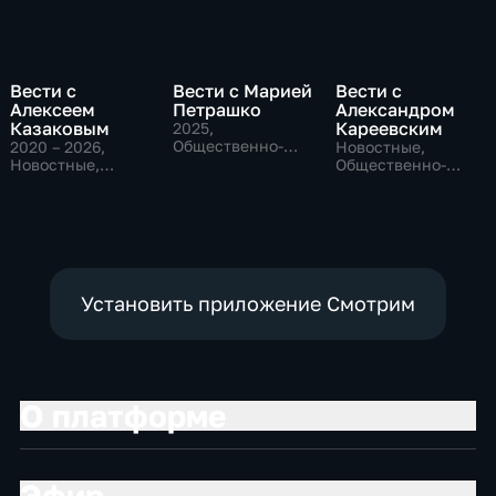
Вести с
Вести с Марией
Вести с
Алексеем
Петрашко
Александром
Казаковым
Кареевским
2025
,
Общественно-
2020 – 2026
,
Новостные,
политические,
Новостные,
Общественно-
Новостные
Общественно-
политические
политические
Установить приложение Смотрим
О платформе
Эфир