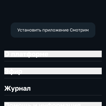
Общественно-
Общество,
Общественно-
политические
общественно-
политические,
политические
социально-
экономические
Установить приложение Смотрим
О платформе
Эфир
Журнал
Помощь и информация