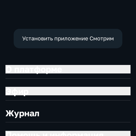
Общественно-
Общественно-
Общество,
политические
политические,
общественно-
социально-
политические
экономические
Установить приложение Смотрим
О платформе
Эфир
Журнал
Помощь и информация