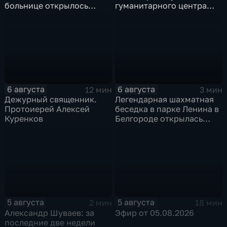
больнице открылось
гуманитарного центра
новое модульное
в Грайворонском округе
приемное отделение
6 августа
6 августа
12 мин
3 мин
Дежурный священник.
Легендарная шахматная
Протоиерей Алексей
беседка в парке Ленина в
Куренков
Белгороде открылась
после большой
реконструкции
5 августа
5 августа
2 мин
18 мин
Александр Шуваев: за
Эфир от 05.08.2026
последние две недели