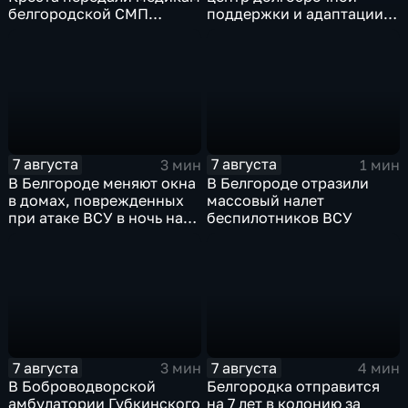
белгородской СМП
поддержки и адаптации
защитные комплекты
ветеранов СВО и их семей
7 августа
7 августа
3 мин
1 мин
В Белгороде меняют окна
В Белгороде отразили
в домах, поврежденных
массовый налет
при атаке ВСУ в ночь на
беспилотников ВСУ
27 июля
7 августа
7 августа
3 мин
4 мин
В Боброводворской
Белгородка отправится
амбулатории Губкинского
на 7 лет в колонию за