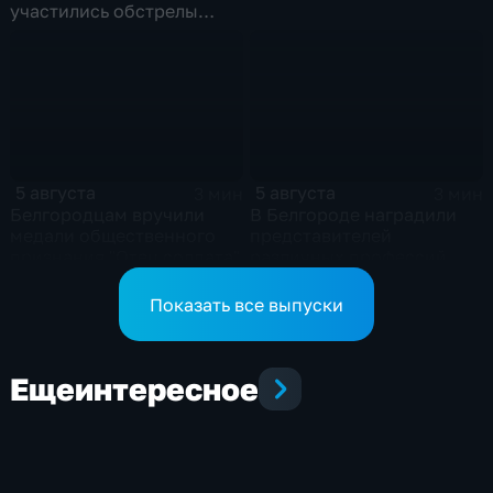
участились обстрелы
Белгородской области
5 августа
5 августа
3 мин
3 мин
Белгородцам вручили
В Белгороде наградили
медали общественного
представителей
признания "Отец солдата"
различных профессий
Показать все выпуски
Еще
интересное