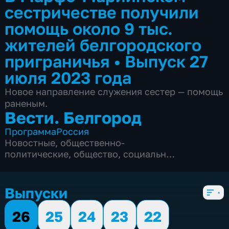
сестричестве получили
помощь около 9 тыс.
жителей белгородского
приграничья
•
Выпуск 27
июля 2023 года
Новое направление служения сестер — помощь
раненым.
Вести. Белгород
Программа
Россия
Новостные
,
общественно-
политические
,
общество
,
социально-
экономические
,
5 сезонов, 9990 выпусков
Выпуски
26
25
24
23
22