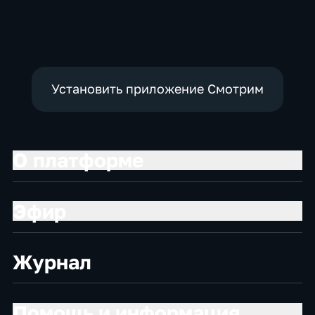
Общественно-
Общественно-
Общество,
политические
политические,
общественно-
социально-
политические
экономические
Установить приложение Смотрим
О платформе
Эфир
Журнал
Помощь и информация