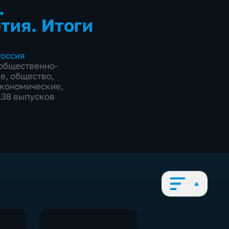
.
тия. Итоги
оссия
общественно-
ие
,
общество
,
экономические
,
1138 выпусков