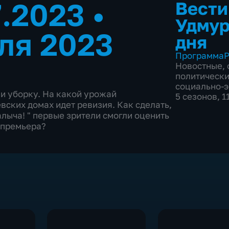
7.2023
•
Вести
Удмур
ля 2023
дня
Программа
Р
Новостные
,
политическ
социально-
и уборку. На какой урожай
5 сезонов, 
вских домах идет ревизия. Как сделать,
алыча! " первые зрители смогли оценить
 премьера?