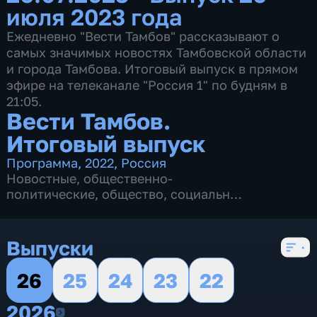
июля 2023 года
Ежедневно "Вести Тамбов" рассказывают о
самых значимых новостях Тамбовской области
и города Тамбова. Итоговый выпуск в прямом
эфире на телеканале "Россия 1" по будням в
21:05.
Вести Тамбов.
Итоговый выпуск
Программа
,
2022
,
Россия
Новостные
,
общественно-
политические
,
общество
,
социально-
экономические
,
5 сезонов, 442 выпуска
Выпуски
26
25
24
23
22
2026
2026