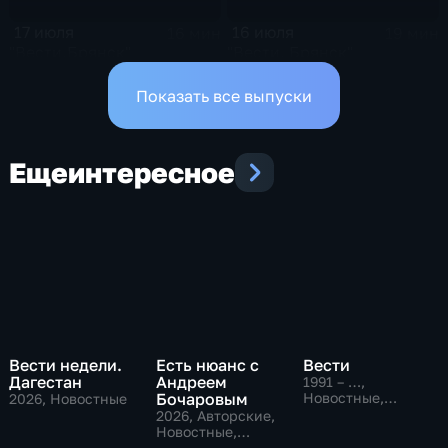
17 июля
16 июля
16 мин
19 мин
"Вести.Брянск"
"Вести. Брянск"
Показать все выпуски
Еще
интересное
Вести недели.
Есть нюанс с
Вести
Дагестан
Андреем
1991 – …
,
Бочаровым
Новостные,
2026
, Новостные
Общественно-
2026
, Авторские,
политические,
Новостные,
социально-
общественно-