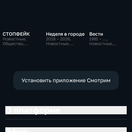
СТОПФЕЙК
Неделя в городе
Вести
Новостные,
2018 – 2026
,
1991 – …
,
Общество,
Новостные,
Новостные,
общественно-
Общество,
Общественно-
политические
общественно-
политические,
политические
социально-
экономические
Установить приложение Смотрим
О платформе
Эфир