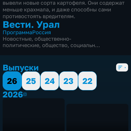
вывели новые сорта картофеля. Они содержат
меньше крахмала, и даже способны сами
противостоять вредителям.
Вести. Урал
Программа
Россия
Новостные
,
общественно-
политические
,
общество
,
социально-
экономические
,
5 сезонов, 2834 выпуска
Выпуски
26
25
24
23
22
2026
2026