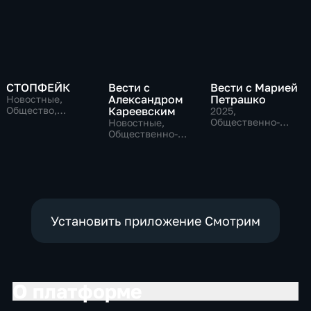
СТОПФЕЙК
Вести с
Вести с Марией
Александром
Петрашко
Новостные,
Общество,
Кареевским
2025
,
общественно-
Общественно-
Новостные,
политические
политические,
Общественно-
Новостные
политические
Установить приложение Смотрим
О платформе