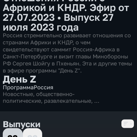
Африкой и КНДР. Эфир от
27.07.2023
•
Выпуск 27
июля 2023 года
Россия стремительно развивает отношения со
странами Африки и КНДР, о чем
свидетельствуют саммит Россия-Африка в
Санкт-Петербурге и визит главы Минобороны
РФ Сергея Шойгу в Пхеньян. Эта и другие темы
в эфире программы "День Z".
День Z
Программа
Россия
Новостные
,
общественно-
политические
,
развлекательные
,
2 сезона, 387 выпусков
Выпуски