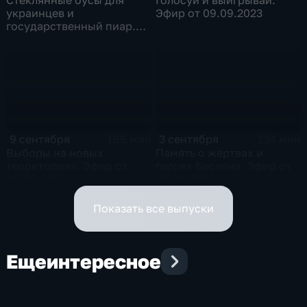
украинцев и
Эфир от 09.09.2023
государственный пиар.
Эфир от 10.09.2023
9 сентября
3 сентября
166 мин
134 мин
Выборы на новых
Память о жертвах и
территориях. Эфир от
героях Беслана. Эфир от
09.08.2023
03.09.2023
Показать все выпуски
Еще
интересное