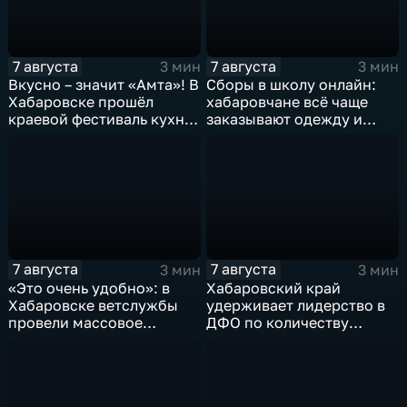
7 августа
7 августа
3 мин
3 мин
Вкусно – значит «Амта»! В
Сборы в школу онлайн:
Хабаровске прошёл
хабаровчане всё чаще
краевой фестиваль кухни
заказывают одежду и
коренных народов
канцелярию для детей на
Севера
маркетплейсах
7 августа
7 августа
3 мин
3 мин
«Это очень удобно»: в
Хабаровский край
Хабаровске ветслужбы
удерживает лидерство в
провели массовое
ДФО по количеству
чипирование домашних
строящихся школ и
питомцев
детсадов