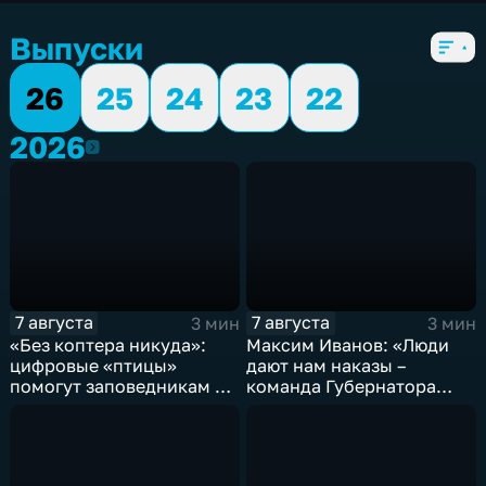
5 сезонов, 6104 выпуска
Выпуски
26
25
24
23
22
2026
2026
7 августа
7 августа
3 мин
3 мин
«Без коптера никуда»:
Максим Иванов: «Люди
цифровые «птицы»
дают нам наказы –
помогут заповедникам в
команда Губернатора
борьбе с пожарами и
развивает наши
браконьерами
пространства»