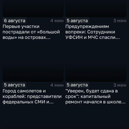
6 августа
5 августа
4 мин
3 мин
Первые участки
Предупреждениям
пострадали от «большой
вопреки: Сотрудники
воды» на островах
УФСИН и МЧС спасли
Большой Уссурийский,
нескольких утопающих на
Дачный и Кабельный
острове Заячий
5 августа
5 августа
4 мин
3 мин
Город самолетов и
"Уверен, будет сдана в
кораблей: представители
срок": капитальный
федеральных СМИ и
ремонт начался в школе
блогеры посетили
№10
Комсомольск