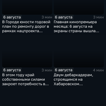
6 августа
6 августа
3 мин
3 мин
В Городе юности годовой
Главная кинопремьера
план по ремонту дорог в
месяца: 6 августа на
рамках нацпроекта
экраны страны вышла
выполнен на 80
комедия «Последний
процентов
богатырь. Колобок»
6 августа
6 августа
3 мин
4 мин
В этом году край
Двум дебаркадерам,
собственными силами
строящимся на
закроет потребность в
Хабаровском
картофеле – сразу на 82
судостроительном,
процента
присвоили имена героев-
земляков