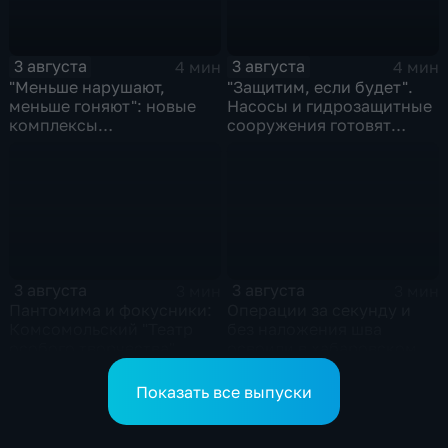
3 августа
3 августа
4 мин
4 мин
"Меньше нарушают,
"Защитим, если будет".
меньше гоняют": новые
Насосы и гидрозащитные
комплексы
сооружения готовят
видеофиксации помогают
власти на случай паводка
обнаружить нарушителей
ПДД
3 августа
3 августа
3 мин
3 мин
Пантомима и фокусники:
Операции за секунду и
Комсомольский "Театр
без наложения шва
особого творчества"
освоили в хабаровском
получил гран-при за "Сон
филиале МНТК
кота Лео"
"Микрохирургии глаза"
Показать все выпуски