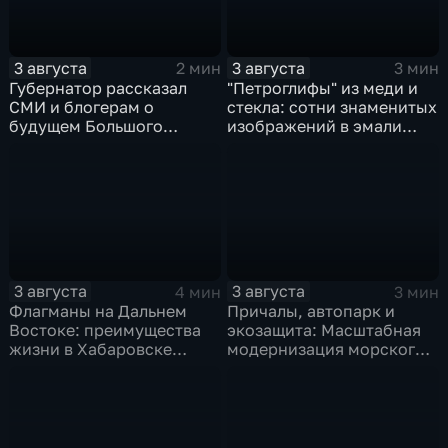
3 августа
3 августа
2 мин
3 мин
Губернатор рассказал
"Петроглифы" из меди и
СМИ и блогерам о
стекла: сотни знаменитых
будущем Большого
изображений в эмали
Уссурийского острова и
готовятся к выставке в
аэропорта Хурба
Хабаровске
3 августа
3 августа
4 мин
3 мин
Флагманы на Дальнем
Причалы, автопарк и
Востоке: преимущества
экозащита: Масштабная
жизни в Хабаровске
модернизация морского
оценили федеральные
терминала идет в
СМИ и блогеры
Советской Гавани