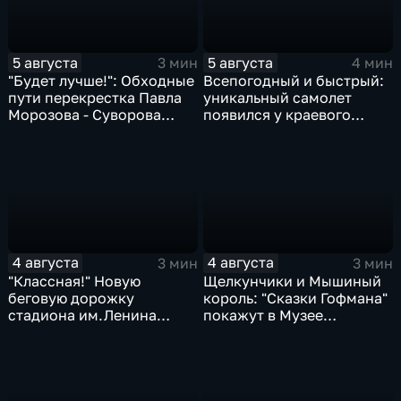
5 августа
5 августа
3 мин
4 мин
"Будет лучше!": Обходные
Всепогодный и быстрый:
пути перекрестка Павла
уникальный самолет
Морозова - Суворова
появился у краевого
ищут автомобили и
центра медицины
автобусы
катастроф
4 августа
4 августа
3 мин
3 мин
"Классная!" Новую
Щелкунчики и Мышиный
беговую дорожку
король: "Сказки Гофмана"
стадиона им.Ленина
покажут в Музее
оценили любители бега и
изобразительных
северной ходьбы
искусств Комсомольска