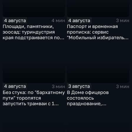
4 августа
4 августа
4 мин
3 мин
Площади, памятники,
Паспорт и временная
зоосад: туриндустрия
прописка: сервис
края подстраивается под
"Мобильный избиратель"
запросы гостей из
запустили в МФЦ
Гонконга
Хабаровского края
4 августа
3 августа
3 мин
3 мин
Без стука: по "бархатному
В Доме офицеров
пути" торопятся
состоялось
запустить трамваи с 1
празднование,
сентября от
приуроченное к 108-ой
Волочаевской до
годовщине со дня
Гамарника
образования ВВО