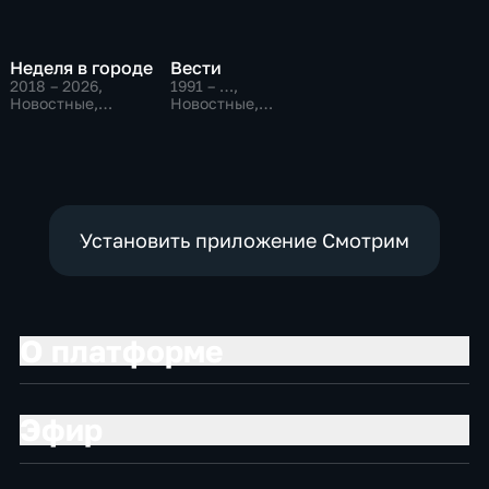
Неделя в городе
Вести
2018 – 2026
,
1991 – …
,
Новостные,
Новостные,
Общественно-
Общественно-
политические,
политические,
общество
социально-
экономические
Установить приложение Смотрим
О платформе
Эфир