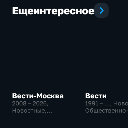
Еще
интересное
Вести-Москва
Вести
2008 – 2026
,
1991 – …
, Нов
Новостные,
Общественно
Общественно-
политические
политические,
социально-