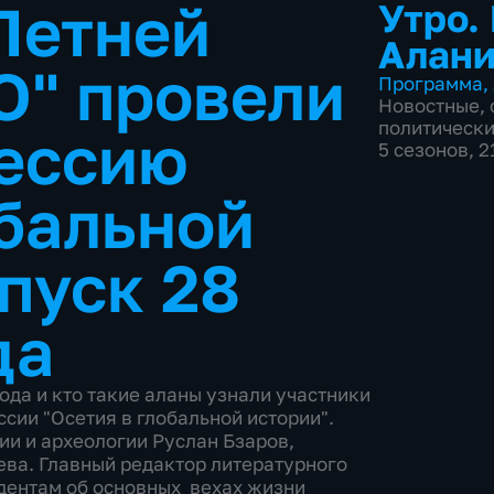
Летней
Утро.
Алан
" провели
Программа
,
Новостные
,
политическ
сессию
5 сезонов, 
обальной
пуск 28
да
ода и кто такие аланы узнали участники
сии "Осетия в глобальной истории".
ии и археологии Руслан Бзаров,
ва. Главный редактор литературного
дентам об основных вехах жизни