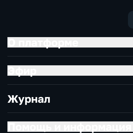
социально-
экономически
экономические
О платформе
Эфир
Журнал
Помощь и информация