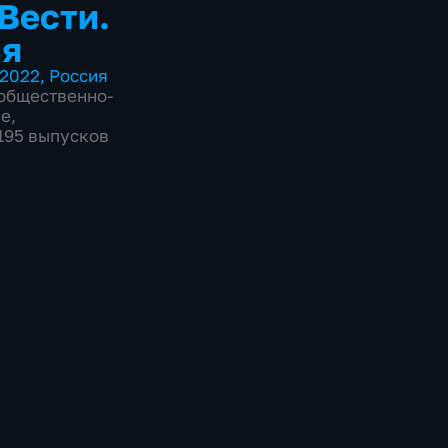
 Вести.
ия
2022
,
Россия
общественно-
ие
,
2195 выпусков