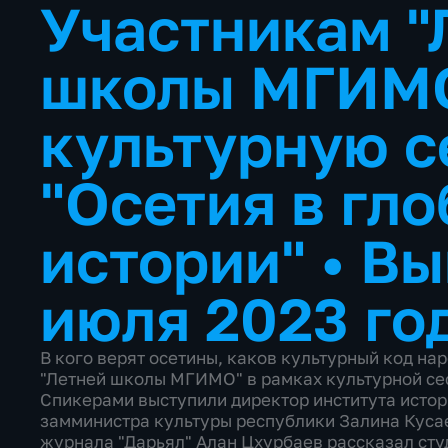
Участникам "
школы МГИМО
культурную 
"Осетия в гл
истории"
•
Вы
июля 2023 го
В кого верят осетины, каков культурный код нар
"Летней школы МГИМО" в рамках культурной сес
Спикерами выступили директор института истор
замминистра культуры республики Залина Кусае
журнала "Дарьял" Алан Цхурбаев рассказал сту