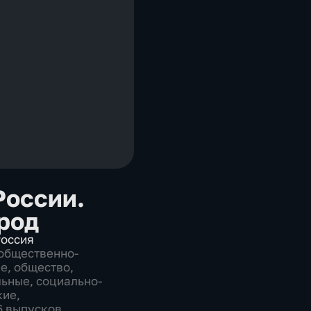
России.
род
оссия
общественно-
ие
,
общество
,
льные
,
социально-
кие
,
16 выпусков