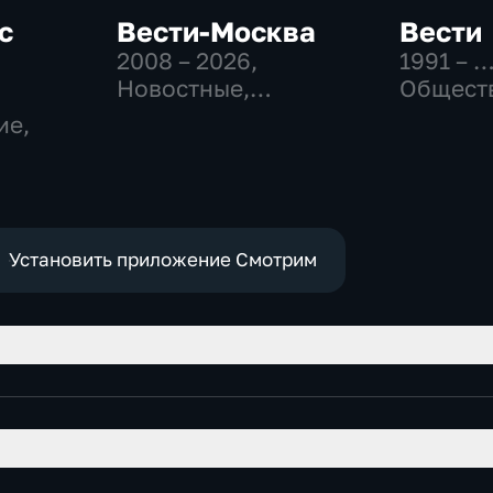
с
Вести-Москва
Вести
2008 – 2026
,
1991 – 
Новостные,
Общест
Общественно-
политич
ие,
политические,
социаль
социально-
эконом
экономические
Установить приложение Смотрим