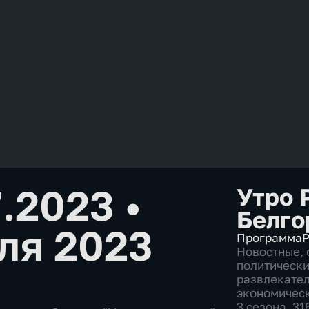
7.2023
•
Утро 
Белго
ля 2023
Программа
Р
Новостные
,
политическ
развлекате
экономичес
3 сезона, 3