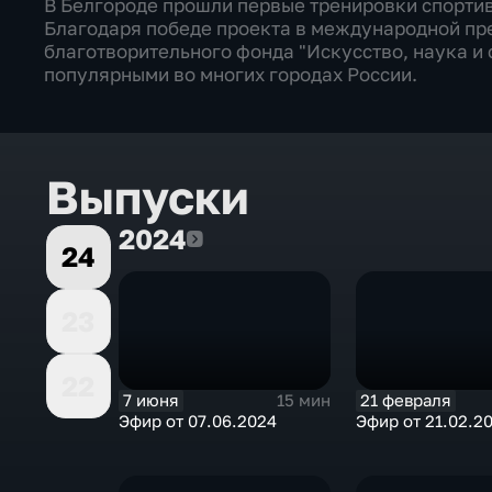
В Белгороде прошли первые тренировки спортив
Благодаря победе проекта в международной 
благотворительного фонда "Искусство, наука и 
популярными во многих городах России.
Выпуски
2024
2024
24
23
22
7 июня
21 февраля
15 мин
Эфир от 07.06.2024
Эфир от 21.02.2