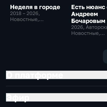
Неделя в городе
Есть нюанс 
2018 – 2026
,
Андреем
Новостные,
Бочаровым
Общество,
2026
, Авторск
общественно-
Новостные,
политические
общественно-
политические
О платформе
Эфир