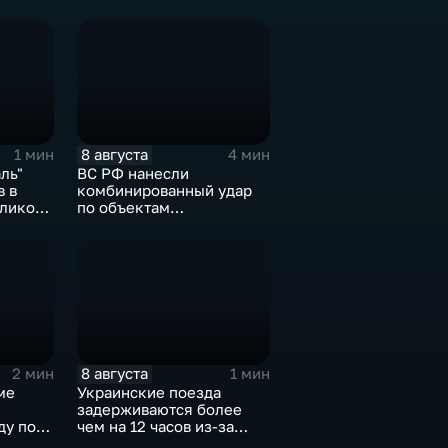
8 августа
1 мин
4 мин
ль"
ВС РФ нанесли
в в
комбинированный удар
еликого
по объектам
логистической,
топливной и
энергетической
инфраструктуры в Киеве
8 августа
2 мин
1 мин
ме
Украинские поезда
задерживаются более
ду по
чем на 12 часов из-за
м
угрозы обстрелов