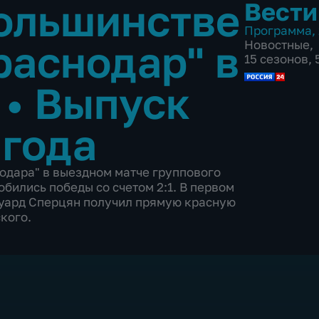
большинстве
Вести
Программа
,
раснодар" в
Новостные
,
15 сезонов,
и
•
Выпуск
 года
одара" в выездном матче группового
обились победы со счетом 2:1. В первом
дуард Сперцян получил прямую красную
кого.