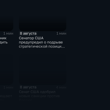
8 августа
1 мин
1 мин
ьник
Сенатор США
дить
предупредил о подрыве
стратегической позиции
из-за новых пошлин
кт с
против России
8 августа
1 мин
4 мин
Сенат США одобрил
бещают
новые санкции против
ру
России