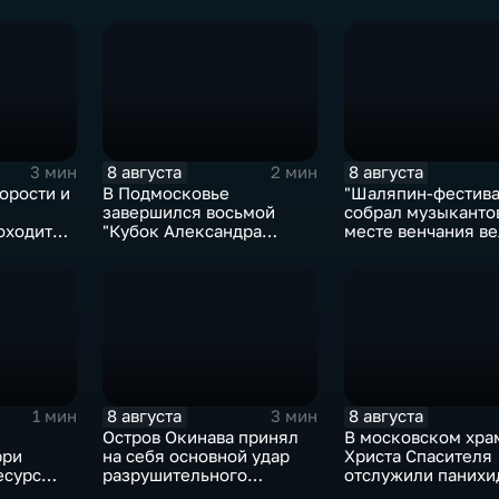
8 августа
8 августа
3 мин
2 мин
орости и
В Подмосковье
"Шаляпин‑фестива
завершился восьмой
собрал музыканто
оходит
"Кубок Александра
месте венчания в
рмулы‑4"
Овечкина"
певца
8 августа
8 августа
1 мин
3 мин
Остров Окинава принял
В московском хра
рри
на себя основной удар
Христа Спасителя
есурс
разрушительного
отслужили панихи
тайфуна "Дельфин"
погибшим жителя