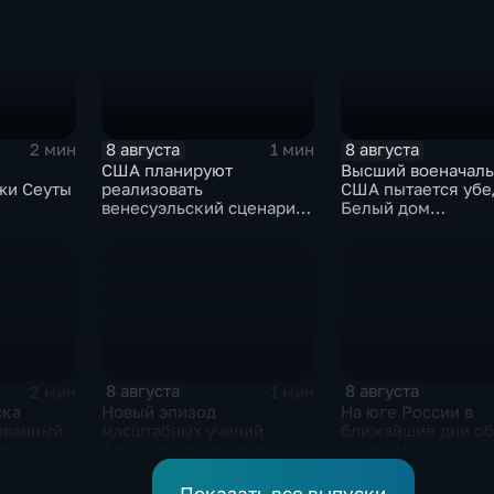
жертвах обстрела
Цхинвала
8 августа
8 августа
2 мин
1 мин
США планируют
Высший военачал
жи Сеуты
реализовать
США пытается убе
венесуэльский сценарий
Белый дом
ого
для смены власти на Кубе
незамедлительно
кризиса
завершить конфли
Ираном
8 августа
8 августа
2 мин
1 мин
ска
Новый эпизод
На юге России в
ованный
масштабных учений
ближайшие дни о
по
Тихоокеанского флота
экстремальную жа
 объектам
 ВСУ