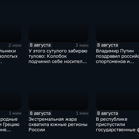
Южной Осетии
8 августа
8 августа
2 мин
3 мин
льники
У этого сутулого забираю
Владимир Путин
золотых
тулово: Колобок
поздравил россий
подчинил себе носителя
спортсменов и
рнире по
в новом сказочном
физкультурников 
блокбастере
профессиональны
праздником
8 августа
8 августа
1 мин
1 мин
иродные
Экстремальная жара
В республике
и Грецию
охватила южные регионы
приспустили
оне
России
государственные 
сухи
зажгли свечи в па