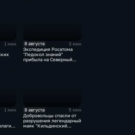
8 августа
1 мин
3 мин
Экспедиция Росатома
ских
"Ледокол знаний"
прибыла на Северный
с
полюс
м
8 августа
1 мин
5 мин
Добровольцы спасли от
разрушения легендарный
флаги и
маяк "Кильдинский
мять о
Северный"