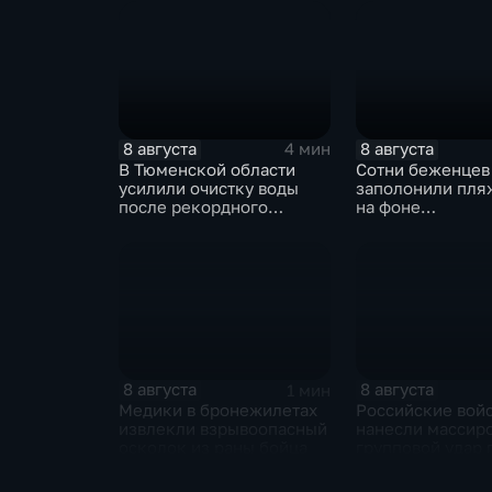
8 августа
8 августа
4 мин
В Тюменской области
Сотни беженцев
усилили очистку воды
заполонили пля
после рекордного
на фоне
летнего паводка
катастрофическ
миграционного 
8 августа
8 августа
1 мин
Медики в бронежилетах
Российские вой
извлекли взрывоопасный
нанесли массир
осколок из раны бойца
групповой удар 
стратегическим
в глубоком тылу