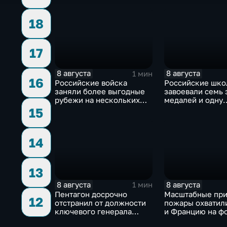
пропаганды
18
17
8 августа
8 августа
1 мин
16
Российские войска
Российские шко
заняли более выгодные
завоевали семь 
рубежи на нескольких
медалей и одну
направлениях в зоне СВО
бронзовую на ту
15
ИИ
14
13
8 августа
8 августа
1 мин
Пентагон досрочно
Масштабные пр
12
отстранил от должности
пожары охватил
ключевого генерала
и Францию на ф
Чарльза Костанцу
европейской за