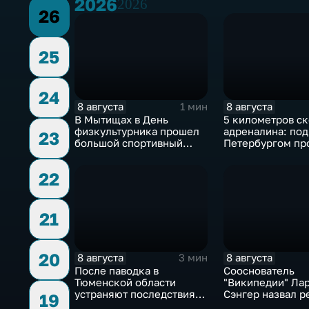
2026
2026
26
25
24
8 августа
8 августа
1 мин
В Мытищах в День
5 километров ск
физкультурника прошел
адреналина: под
23
большой спортивный
Петербургом пр
фестиваль
третий этап "Фо
22
21
20
8 августа
8 августа
3 мин
После паводка в
Сооснователь
Тюменской области
"Википедии" Ла
устраняют последствия
Сэнгер назвал р
19
для водоснабжения
инструментом