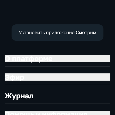
Общественно-
Общество,
Общественно-
политические
общественно-
политические,
политические
социально-
экономические
Установить приложение Смотрим
О платформе
Эфир
Журнал
Помощь и информация