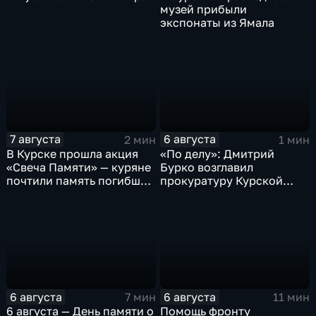
музей прибыли
экспонаты из Ямала
7 августа
6 августа
2 мин
1 мин
В Курске прошла акция
«По делу»: Дмитрий
«Свеча Памяти» — куряне
Бурко возглавил
почтили память погибших
прокуратуру Курской
в результате вторжения
области
ВСУ
6 августа
6 августа
7 мин
11 мин
6 августа — День памяти о
Помощь фронту