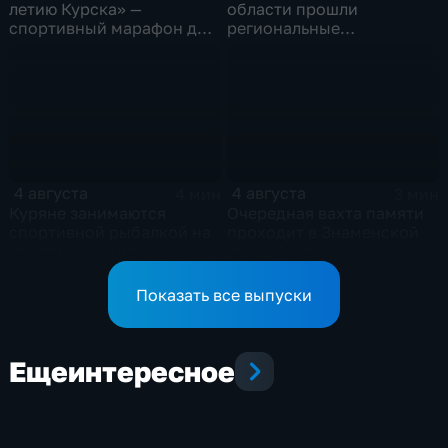
летию Курска» —
области прошли
спортивный марафон для
региональные
горожан
соревнования по
мотоджимхане
4 августа
4 августа
4 мин
3 мин
Куряне занимаются
Очередная вахта памяти
спортивной рыбалкой на
проходит в Знаменской
водоёмах региона
роще Курска
Показать все выпуски
Еще
интересное