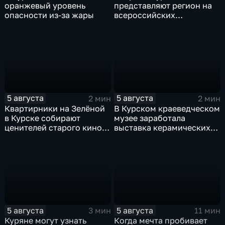
оранжевый уровень
представляют регион на
опасности из-за жары
всероссийских
юношеских
соревнованиях по игре в
лапту
5 августа
5 августа
2 мин
2 мин
Квартирники на Зелёной
В Курском краеведческом
в Курске собирают
музее заработала
ценителей старого кино
выставка керамических
уже 8 лет
игрушек в традиционных
нарядах нашего края
5 августа
5 августа
3 мин
11 мин
Куряне могут узнать
Когда мечта пробивает