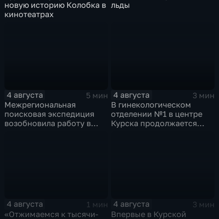
новую историю Колобка в
льды
кинотеатрах
4 августа
4 августа
5 мин
3 мин
Межрегиональная
В гинекологическом
поисковая экспедиция
отделении №1 в центре
возобновила работу в
Курска продолжается
Знаменской роще Курска
реконструкция
4 августа
4 августа
1 мин
3 мин
«Отжимаемся к тысячи-
Впервые в Курской