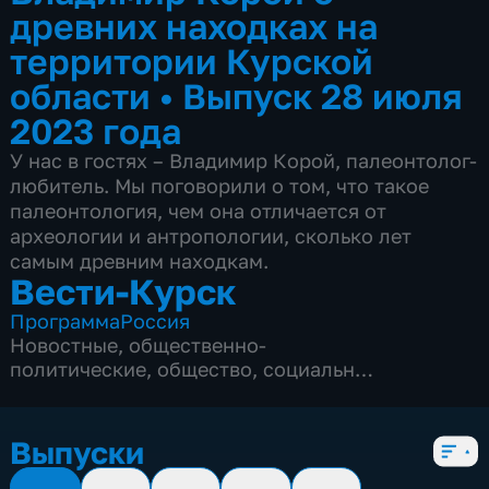
древних находках на
территории Курской
области
•
Выпуск 28 июля
2023 года
У нас в гостях – Владимир Корой, палеонтолог-
любитель. Мы поговорили о том, что такое
палеонтология, чем она отличается от
археологии и антропологии, сколько лет
самым древним находкам.
Вести-Курск
Программа
Россия
Новостные
,
общественно-
политические
,
общество
,
социально-
экономические
,
5 сезонов, 12982 выпуска
Выпуски