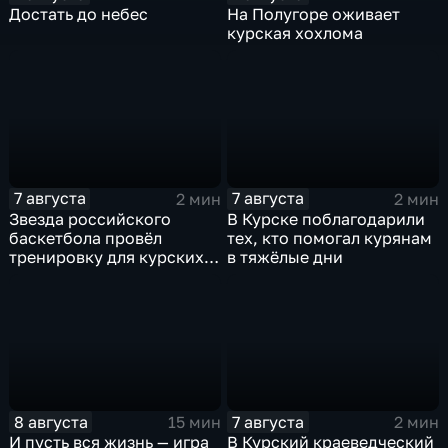
Достать до небес
На Полугоре оживает
курская хохлома
7 августа
7 августа
2 мин
2 мин
Звезда российского
В Курске поблагодарили
баскетбола провёл
тех, кто помогал курянам
тренировку для курских
в тяжёлые дни
юниоров
8 августа
7 августа
15 мин
2 мин
И пусть вся жизнь — игра
В Курский краеведческий