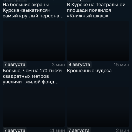
На большие экраны
В Курске на Театральной
Курска «выкатился»
площади появился
самый круглый персонаж
«Книжный шкаф»
русских сказок
7 августа
9 августа
3 мин
15 мин
Больше, чем на 170 тысяч
Крошечные чудеса
квадратных метров
увеличит жилой фонд
Курска группа компаний
ИНСТЕП
7 августа
7 августа
11 мин
2 мин