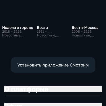
Неделя в городе
Вести
Вести-Москва
2018 – 2026
,
1991 – …
,
2008 – 2026
,
Новостные,
Новостные,
Новостные,
Общество,
Общественно-
Общественно-
общественно-
политические,
политические,
политические
социально-
социально-
экономические
экономические
Установить приложение Смотрим
О платформе
Эфир