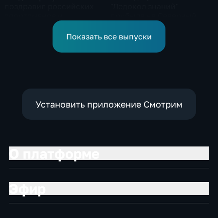
поздравил российских
"Ледокол знаний"
спортсменов и
прибыла на Северный
физкультурников с
полюс
профессиональным
Показать все выпуски
праздником
Установить приложение Смотрим
О платформе
Эфир