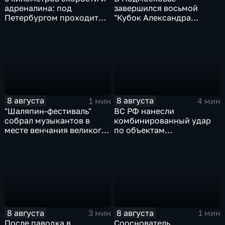
адреналина: под
завершился восьмой
Петербургом проходит
"Кубок Александра
третий этап "Формулы‑4"
Овечкина"
8 августа
8 августа
1 мин
4 мин
"Шаляпин‑фестиваль"
ВС РФ нанесли
собрал музыкантов в
комбинированный удар
месте венчания великого
по объектам
певца
логистической,
топливной и
энергетической
инфраструктуры в Киеве
8 августа
8 августа
3 мин
1 мин
После паводка в
Сооснователь