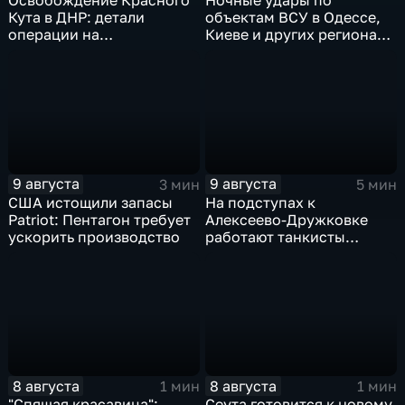
Освобождение Красного
Ночные удары по
Кута в ДНР: детали
объектам ВСУ в Одессе,
операции на
Киеве и других регионах
Добропольском
Украины
направлении
9 августа
9 августа
3 мин
5 мин
США истощили запасы
На подступах к
Patriot: Пентагон требует
Алексеево-Дружковке
ускорить производство
работают танкисты
"Южной"
8 августа
8 августа
1 мин
1 мин
"Спящая красавица":
Сеута готовится к новому