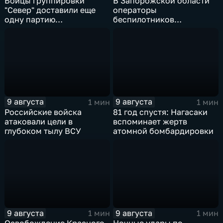
Бойцы группировки
В Запорожской области
"Север" доставили еще
операторы
одну партию
беспилотников
гуманитарного груза
группировки "Восток"
планомерно уничтожают
технику и укрепления
ВСУ
9 августа
9 августа
1 мин
1 мин
Российские войска
81 год спустя: Нагасаки
атаковали цели в
вспоминает жертв
глубоком тылу ВСУ
атомной бомбардировки
9 августа
9 августа
1 мин
1 мин