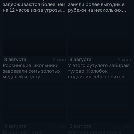
задерживаются более чем
заняли более выгодные
на 12 часов из-за угрозы
рубежи на нескольких
обстрелов
направлениях в зоне СВО
8 августа
8 августа
2 мин
3 мин
Российские школьники
У этого сутулого забираю
завоевали семь золотых
тулово: Колобок
медалей и одну
подчинил себе носителя в
бронзовую на турнире по
новом сказочном
ИИ
блокбастере
8 августа
8 августа
1 мин
3 мин
Владимир Путин
Экспедиция Росатома