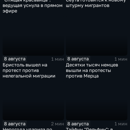
ведущая уснула в прямом
штурму мигрантов
эфире
8 августа
8 августа
1 мин
1 мин
Бристоль вышел на
Десятки тысяч немцев
протест против
вышли на протесты
нелегальной миграции
против Мерца
8 августа
8 августа
2 мин
1 мин
Непогода ударила по
Тайфун "Дельфин": в