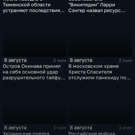
Тюменской области
"Википедии" Ларри
устраняют последствия
Сэнгер назвал ресурс
для водоснабжения
инструментом
пропаганды
8 августа
8 августа
3 мин
2 мин
Остров Окинава принял
В московском храме
на себя основной удар
Христа Спасителя
разрушительного тайфуна
отслужили панихиду по
"Дельфин"
погибшим жителям
Южной Осетии
8 августа
8 августа
1 мин
1 мин
Украинские поезда
Российские войска