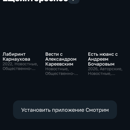
Лабиринт
Вести с
Есть нюанс с
Карнаухова
Александром
Андреем
Кареевским
Бочаровым
2022
, Новостные,
Общественно-
Новостные,
2026
, Авторские,
политические
Общественно-
Новостные,
политические
общественно-
политические
Установить приложение Смотрим