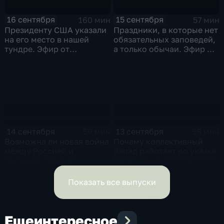
16 сентября
15 сентября
160 мин
57 мин
Президенту США указали
Праздники, в которые нет
на его место в нашей
обязательных заповедей,
тундре. Эфир от
а только обычаи. Эфир от
16.09.2023
15.09.2023
14 сентября
13 сентября
59 мин
58 мин
Возможна ли новая война
Почему коллективный
между Россией и
Запад работает по указке
Японией. Эфир от
США? Эфир от 13.09.2023
14.09.2023
Показать все выпуски
Еще
интересное