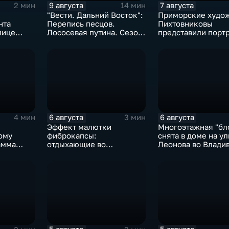
9 августа
7 августа
2 мин
14 мин
"Вести. Дальний Восток":
Приморские худо
нта
Перепись песцов.
Пихтовниковы
лице
Лососевая путина. Сезон
представили порт
кумыса
Героя России Сер
е
Ефремова
6 августа
6 августа
4 мин
3 мин
Эффект малютки
Многоэтажная "бл
ому
фиброкапсы:
снята в доме на у
амма
отдыхающие во
Леонова во Влади
е
Владивостоке массово
сталкиваются со
странным явлением