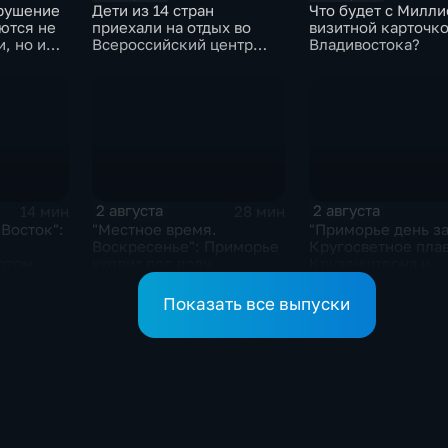
рушение
Дети из 14 стран
Что будет с Милли
ются не
приехали на отдых во
визитной карточк
, но и
Всероссийский центр
Владивостока?
"Океан"
2 августа
2 августа
14 мин
28 мин
 Восток":
"Местное время.
"Приморье день за
Воскресенье": Приморье
Кругосветное пла
отом.
уходит под воду.
Крузенштерна и
 берегов
Трагическая гибель
Маньчжурская оп
Эдуарда Сандлера.
Показать все выпуски
Жертвы "тихой охоты"