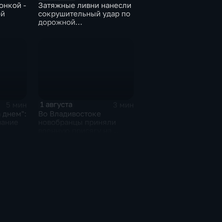
онкой -
Затяжные ливни нанесли
ой
сокрушительный удар по
дорожной
инфраструктуре
Приморья
1 августа
5 мин
3 мин
 днем":
Во Владивостоке
вание
новобранцы приняли
военную присягу на
ерация
Ворошиловской батарее