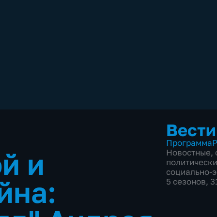
Вести
Программа
Р
й и
Новостные
,
политическ
социально-
йна:
5 сезонов, 3