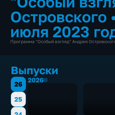
"Особый взгл
Островского
июля 2023 го
Программа "Особый взгляд" Андрея Островского 
Выпуски
2026
2026
26
25
24