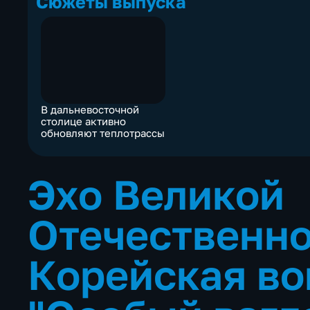
Сюжеты выпуска
В дальневосточной
столице активно
обновляют теплотрассы
Эхо Великой
Отечественно
Корейская во