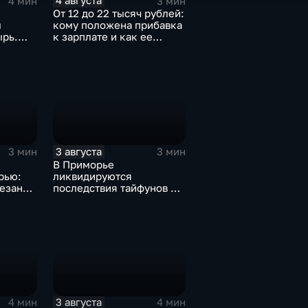
4 августа
4 мин
3 мин
От 12 до 22 тысяч рублей:
м
кому положена прибавка
ырь.
к зарплате и как ее
 на
получить?
3 августа
3 мин
3 мин
и
В Приморье
рью:
ликвидируются
резано
последствия тайфунов и
готовятся противостоять
новым паводкам
3 августа
4 мин
4 мин