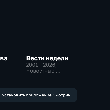
ква
Вести недели
2001 – 2026
,
Новостные,
-
Общественно-
,
политические
е
Установить приложение Смотрим