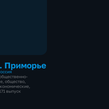
. Приморье
оссия
общественно-
ие
,
общество
,
экономические
,
171 выпуск