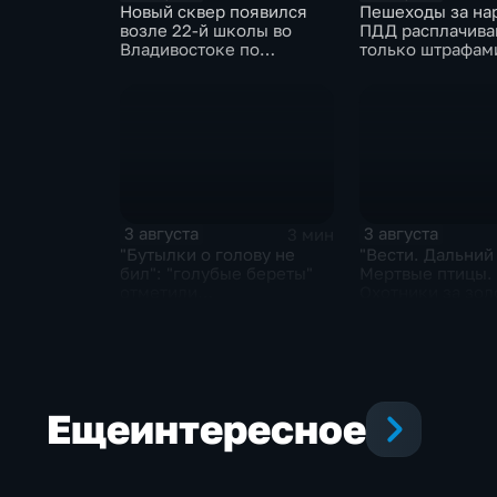
Новый сквер появился
Пешеходы за на
возле 22-й школы во
ПДД расплачива
Владивостоке по
только штрафами
программе "Молодежный
жизнью
бюджет"
3 августа
3 августа
3 мин
"Бутылки о голову не
"Вести. Дальний
бил": "голубые береты"
Мертвые птицы.
отметили
Охотники за зол
профессиональный
Реки выходят из
праздник
Еще
интересное