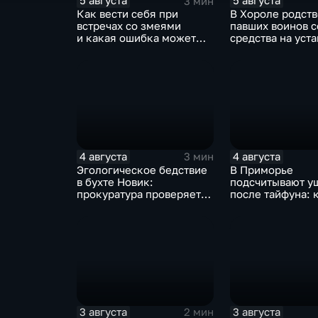
5 августа
5 августа
3 мин
Как вести себя при
В Хороле родст
встречах со змеями
павших воинов 
и какая ошибка может
средства на уст
стоить жизни в случае
мемориала геро
укуса?
4 августа
4 августа
3 мин
Эгологическое бедствие
В Приморье
в бухте Новик:
подсчитывают у
прокуратура проверяет
после тайфуна: 
базы-стоянки
обращаться за
маломерных судов
компенсацией?
3 августа
3 августа
2 мин