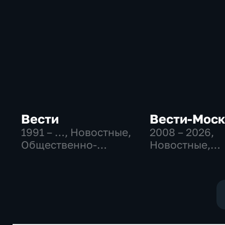
Вести
Вести-Мос
1991 – …
, Новостные,
2008 – 2026
,
Общественно-
Новостные,
политические,
Общественно
социально-
политические
экономические
социально-
экономически