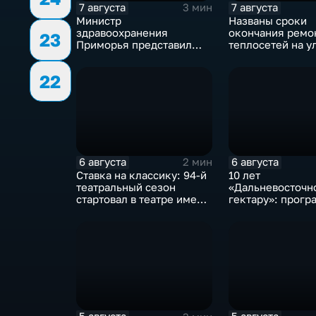
7 августа
7 августа
3 мин
Министр
Названы сроки
здравоохранения
окончания ремо
23
Приморья представил
теплосетей на у
коллективу
Фонтанной
Находкинской
во Владивосток
22
горбольницы нового
главврача
6 августа
6 августа
2 мин
Ставка на классику: 94-й
10 лет
театральный сезон
«Дальневосточн
стартовал в театре имени
гектару»: прогр
М. Горького
становится боле
востребованной