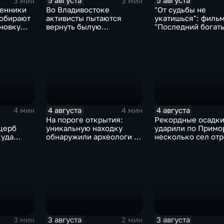
5 августа
5 августа
3 мин
3 мин
венники
Во Владивостоке
"От судьбы не
собирают
активисты пытаются
укатишься": филь
ановку
вернуть былую
"Последний богат
ям СВО
уникальность пляжу в
Колобок" впервые
бухте Стеклянная
больших экранах
4 августа
4 августа
4 мин
4 мин
На пороге открытия:
Рекордные осадк
щерб
уникальную находку
ударили по Примо
куда
обнаружили археологи на
несколько сел от
раскопе Криничного
от большой земли
городища
3 августа
3 августа
3 мин
2 мин