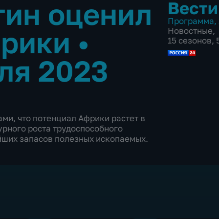
тин оценил
Вести
Программа
,
фрики
•
Новостные
,
15 сезонов,
ля 2023
ми, что потенциал Африки растет в
урного роста трудоспособного
ейших запасов полезных ископаемых.