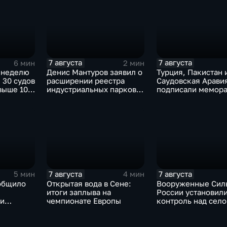
7 августа
7 августа
6 мин
2 мин
 неделю
Денис Мантуров заявил о
Турция, Пакистан 
 30 судов
расширении реестра
Саудовская Арави
выше 10
индустриальных парков в
подписали мемора
евым
Ярославской области
коллективной обо
7 августа
7 августа
5 мин
4 мин
общило
Открытая вода в Сене:
Вооруженные Сил
итоги заплыва на
России установил
 и
чемпионате Европы
контроль над сел
е ВСУ
Анискино в Харьк
области