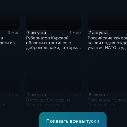
7 августа
7 августа
3 мин
1 мин
 в
Губернатор Курской
Российские хакер
асти из-
области встретился с
нашли подтвержд
добровольцами, которые
участия НАТО в уд
помогали пострадавшим
России
от вторжения ВСУ
жителям приграничья
7 августа
6 августа
1 мин
2 мин
В Москву Внуково из
Россиянин Руслан
ска
Парижа вернулась
Терновой стал
кой
сборная России по
чемпионом Европы
синхронному плаванию
прыжках в воду с 1
метровой вышки
Показать все выпуски