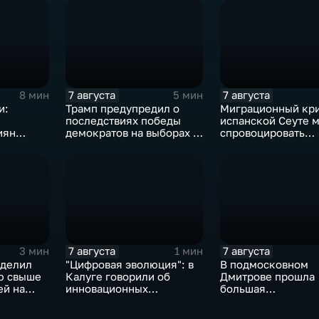
7 августа
7 августа
8 мин
5 мин
и:
Трамп предупредил о
Миграционный кри
последствиях победы
испанской Сеуте 
иян
демократов на выборах в
спровоцировать
ыборах в
Сенат.
спецслужбы Изра
7 августа
7 августа
3 мин
1 мин
ыделил
"Цифровая эволюция": в
В подмосковном
ю свыше
Калуге говорили об
Дмитрове прошла
ей на
инновационных
большая
IT‑проектах
агропромышленна
выставка