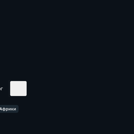
ог
 Африки