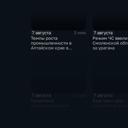
7 августа
7 августа
2 мин
Темпы роста
Режим ЧС ввели
промышленности в
Смоленской обл
Алтайском крае в
за урагана
нынешнем году уже выше
среднего
7 августа
7 августа
5 мин
Синоптики
Еще один удар
предупреждают о
российские вой
грозовом шторме в
нанесли в Сумс
Центральной России
области