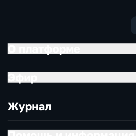
О платформе
Эфир
Журнал
Помощь и информация