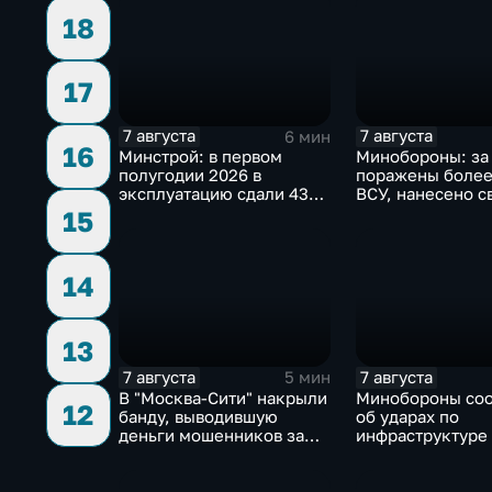
18
17
7 августа
7 августа
6 мин
16
Минстрой: в первом
Минобороны: за
полугодии 2026 в
поражены более
эксплуатацию сдали 43
ВСУ, нанесено с
миллиона "квадратов"
ударов по ключ
15
объектам
14
13
7 августа
7 августа
5 мин
В "Москва‑Сити" накрыли
Минобороны со
12
банду, выводившую
об ударах по
деньги мошенников за
инфраструктуре
рубеж
военной техник