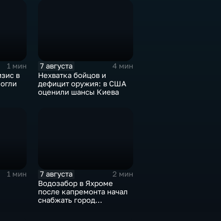
7 августа
1 мин
4 мин
зис в
Нехватка бойцов и
могли
дефицит оружия: в США
оценили шансы Киева
иля
7 августа
1 мин
2 мин
Водозабор в Яхроме
после капремонта начал
снабжать город
я
качественной водой