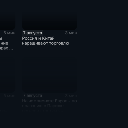
7 августа
6 мин
3 мин
ы
Россия и Китай
ение
наращивают торговлю
арах по
7 августа
5 мин
3 мин
На чемпионате Европы по
плаванию в Париже
 в
сегодня стартуют
0-ти
соревнования по хай-
дайвингу