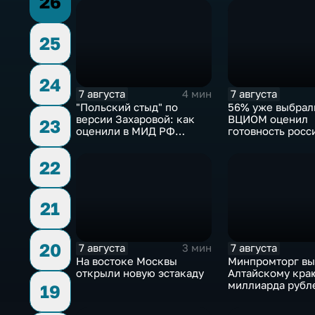
26
25
24
7 августа
7 августа
4 мин
"Польский стыд" по
56% уже выбрал
версии Захаровой: как
ВЦИОМ оценил
23
оценили в МИД РФ
готовность росс
скандальную речь
голосовать на в
Навроцкого
Госдуму
22
21
20
7 августа
7 августа
3 мин
На востоке Москвы
Минпромторг в
открыли новую эстакаду
Алтайскому кра
миллиарда рубл
19
промразвитие