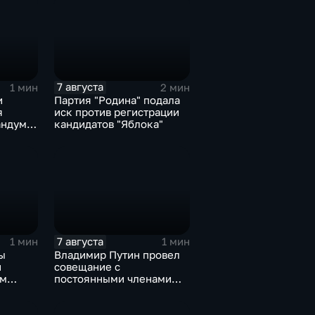
7 августа
1 мин
2 мин
и
Партия "Родина" подала
я
иск против регистрации
ндум о
кандидатов "Яблока"
роне
7 августа
1 мин
1 мин
ы
Владимир Путин провел
и
совещание с
ом
постоянными членами
овской
Совета безопасности
России