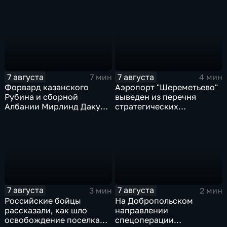
Конституцию островного
государства
7 августа
7 августа
7 мин
4 мин
Форвард казанского
Аэропорт "Шереметьево"
Рубина и сборной
выведен из перечня
Албании Мирлинд Даку
стратегических
переше в Спартак за 11
предприятий
миллионов евро
7 августа
7 августа
3 мин
2 мин
Российские бойцы
На Добропольском
рассказали, как шло
направлении
освобождение поселка
спецоперации