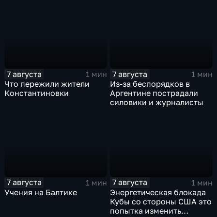
больницы открыли в
под полным огневым
Белгороде
контролем российских
войск
7 августа
7 августа
1 мин
1 мин
Что пережили жители
Из-за беспорядков в
Константиновки
Аргентине пострадали
силовики и журналисты
7 августа
7 августа
1 мин
1 мин
Учения на Балтике
Энергетическая блокада
Кубы со стороны США это
попытка изменить