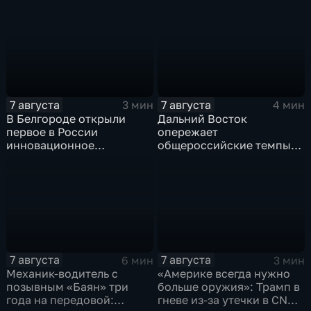
Красноярское на
российские бойцы
Добропольском
отразили более 70
направлении
контратак ВСУ
спецоперации
7 августа
7 августа
3 мин
4 мин
В Белгороде открыли
Дальний Восток
первое в России
опережает
инновационное
общероссийские темпы
модульное приемное
по привлечению
отделение детской
инвестиций, доложил
больницы
Юрий Трутнев Владимиру
Путину
7 августа
7 августа
6 мин
3 мин
Механик-водитель с
«Америке всегда нужно
позывным «Баян» три
больше оружия»: Трамп в
года на передовой:
гневе из-за утечки в CNN