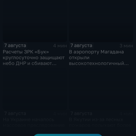
история мужества
о дефиците снарядов в
российского
США
добровольца
7 августа
7 августа
4 мин
3 мин
Расчеты ЗРК «Бук»
В аэропорту Магадана
круглосуточно защищают
открыли
небо ДНР и сбивают
высокотехнологичный
десятки вражеских
грузовой терминал
дронов
7 августа
7 августа
4 мин
4 мин
На Украине началось
В Якутии из-за лесных
массовое преследование
пожаров полыхают более
сотрудников ТЦК, а
400 тысяч гектаров тайги,