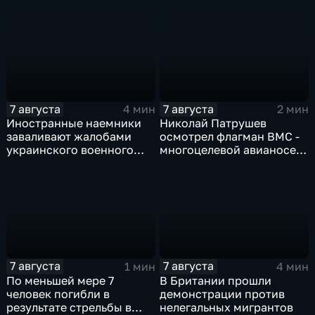
выводились за рубеж
через криптовалюту
7 августа
7 августа
4 мин
2 мин
Иностранные наемники
Николай Патрушев
заваливают жалобами
осмотрел флагман ВМС -
украинского военного
многоцелевой авианосец
омбудсмена
"Атлантико" в Рио-де-
Жанейро
7 августа
7 августа
1 мин
4 мин
По меньшей мере 7
В Британии прошли
человек погибли в
демонстрации против
результате стрельбы в
нелегальных мигрантов