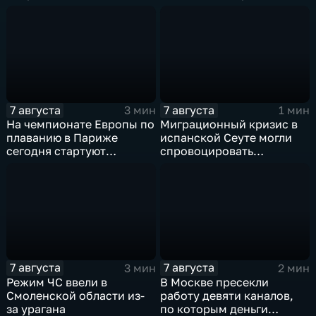
синхронному плаванию
прыжках в воду с 10-ти
метровой вышки
7 августа
7 августа
3 мин
1 мин
На чемпионате Европы по
Миграционный кризис в
плаванию в Париже
испанской Сеуте могли
сегодня стартуют
спровоцировать
соревнования по хай-
спецслужбы Израиля
дайвингу
7 августа
7 августа
3 мин
2 мин
Режим ЧС ввели в
В Москве пресекли
Смоленской области из-
работу девяти каналов,
за урагана
по которым деньги