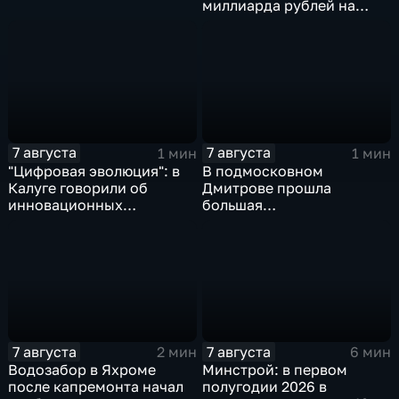
миллиарда рублей на
промразвитие
7 августа
7 августа
1 мин
1 мин
"Цифровая эволюция": в
В подмосковном
Калуге говорили об
Дмитрове прошла
инновационных
большая
IT‑проектах
агропромышленная
выставка
7 августа
7 августа
2 мин
6 мин
Водозабор в Яхроме
Минстрой: в первом
после капремонта начал
полугодии 2026 в