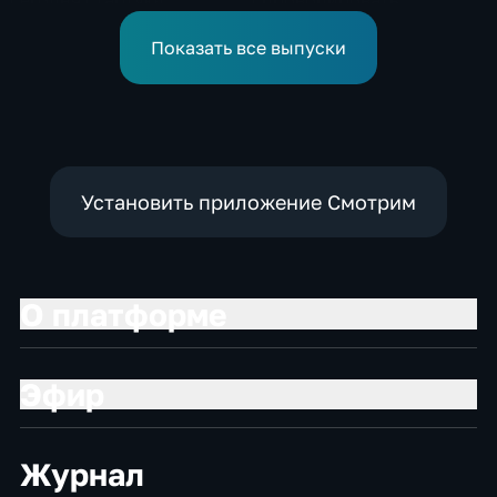
соревнования по хай-
спецслужбы Израиля
дайвингу
Показать все выпуски
Установить приложение Смотрим
О платформе
Эфир
Журнал