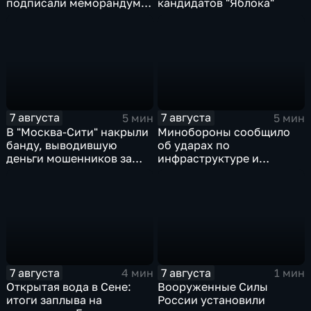
подписали меморандум о
кандидатов "Яблока"
коллективной обороне
7 августа
7 августа
5 мин
5 мин
В "Москва‑Сити" накрыли
Минобороны сообщило
банду, выводившую
об ударах по
деньги мошенников за
инфраструктуре и
рубеж
военной технике ВСУ
7 августа
7 августа
4 мин
1 мин
Открытая вода в Сене:
Вооруженные Силы
итоги заплыва на
России установили