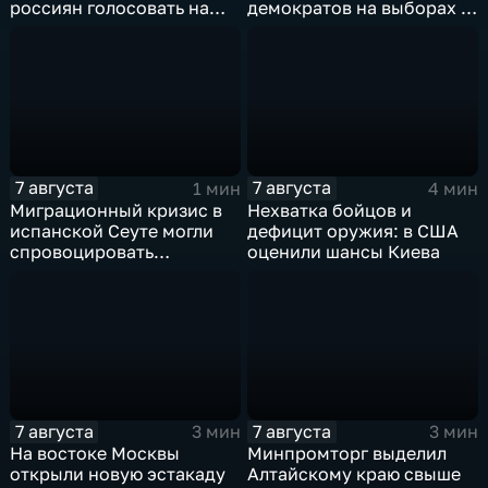
россиян голосовать на
демократов на выборах в
выборах в Госдуму
Сенат.
7 августа
7 августа
1 мин
4 мин
Миграционный кризис в
Нехватка бойцов и
испанской Сеуте могли
дефицит оружия: в США
спровоцировать
оценили шансы Киева
спецслужбы Израиля
7 августа
7 августа
3 мин
3 мин
На востоке Москвы
Минпромторг выделил
открыли новую эстакаду
Алтайскому краю свыше