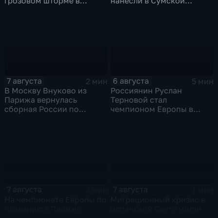
грозовом шторме в
нанесли в Сумской
Центральной России
области
7 августа
6 августа
2 мин
5 мин
В Москву Внуково из
Россиянин Руслан
Парижа вернулась
Терновой стал
сборная России по
чемпионом Европы в
синхронному плаванию
прыжках в воду с 10-ти
метровой вышки
7 августа
7 августа
3 мин
1 мин
На чемпионате Европы по
Миграционный кризис в
плаванию в Париже
испанской Сеуте могли
сегодня стартуют
спровоцировать