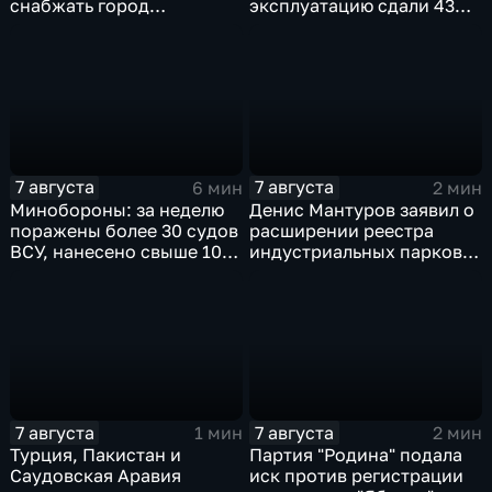
снабжать город
эксплуатацию сдали 43
качественной водой
миллиона "квадратов"
7 августа
7 августа
6 мин
2 мин
Минобороны: за неделю
Денис Мантуров заявил о
поражены более 30 судов
расширении реестра
ВСУ, нанесено свыше 10
индустриальных парков в
ударов по ключевым
Ярославской области
объектам
7 августа
7 августа
1 мин
2 мин
Турция, Пакистан и
Партия "Родина" подала
Саудовская Аравия
иск против регистрации