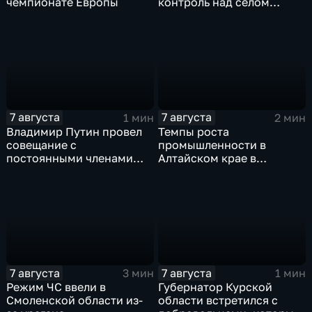
чемпионате Европы
контроль над селом
Анискино в Харьковской
области
7 августа
7 августа
1 мин
2 мин
Владимир Путин провел
Темпы роста
совещание с
промышленности в
постоянными членами
Алтайском крае в
Совета безопасности
нынешнем году уже выше
России
среднего
7 августа
7 августа
3 мин
1 мин
Режим ЧС ввели в
Губернатор Курской
Смоленской области из-
области встретился с