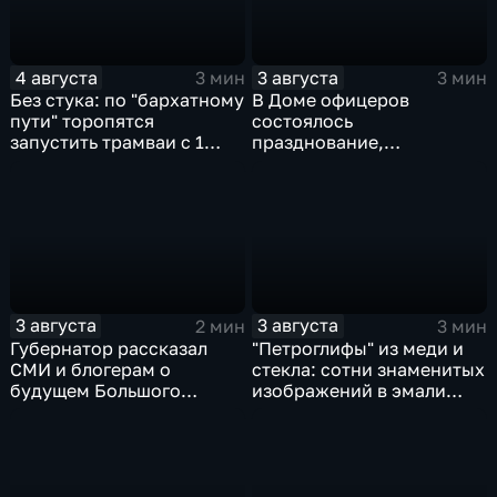
4 августа
3 августа
3 мин
3 мин
Без стука: по "бархатному
В Доме офицеров
пути" торопятся
состоялось
запустить трамваи с 1
празднование,
сентября от
приуроченное к 108-ой
Волочаевской до
годовщине со дня
Гамарника
образования ВВО
3 августа
3 августа
2 мин
3 мин
Губернатор рассказал
"Петроглифы" из меди и
СМИ и блогерам о
стекла: сотни знаменитых
будущем Большого
изображений в эмали
Уссурийского острова и
готовятся к выставке в
аэропорта Хурба
Хабаровске