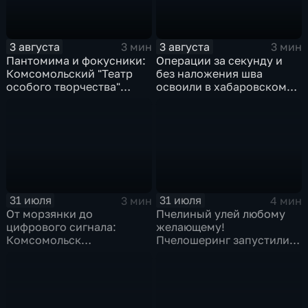
3 августа
3 августа
3 мин
3 мин
Пантомима и фокусники:
Операции за секунду и
Комсомольский "Театр
без наложения шва
особого творчества"
освоили в хабаровском
получил гран-при за "Сон
филиале МНТК
кота Лео"
"Микрохирургии глаза"
31 июля
31 июля
3 мин
4 мин
От морзянки до
Пчелиный улей любому
цифрового сигнала:
желающему!
Комсомольск
Пчелошеринг запустили в
присоединился к
Хабаровске
юбилейной
радиоэкспедиции РТРС