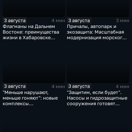
3 августа
3 августа
4 мин
3 мин
Флагманы на Дальнем
Причалы, автопарк и
Востоке: преимущества
экозащита: Масштабная
жизни в Хабаровске
модернизация морского
оценили федеральные
терминала идет в
СМИ и блогеры
Советской Гавани
3 августа
3 августа
4 мин
4 мин
"Меньше нарушают,
"Защитим, если будет".
меньше гоняют": новые
Насосы и гидрозащитные
комплексы
сооружения готовят
видеофиксации помогают
власти на случай паводка
обнаружить нарушителей
ПДД