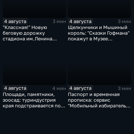
4 августа
4 августа
3 мин
3 мин
"Классная!" Новую
Щелкунчики и Мышиный
беговую дорожку
король: "Сказки Гофмана"
стадиона им.Ленина
покажут в Музее
оценили любители бега и
изобразительных
северной ходьбы
искусств Комсомольска
4 августа
4 августа
4 мин
3 мин
Площади, памятники,
Паспорт и временная
зоосад: туриндустрия
прописка: сервис
края подстраивается под
"Мобильный избиратель"
запросы гостей из
запустили в МФЦ
Гонконга
Хабаровского края