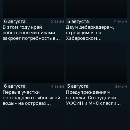
6 августа
6 августа
3 мин
4 мин
В этом году край
Двум дебаркадерам,
собственными силами
строящимся на
закроет потребность в
Хабаровском
картофеле – сразу на 82
судостроительном,
процента
присвоили имена героев-
земляков
6 августа
5 августа
4 мин
3 мин
Первые участки
Предупреждениям
пострадали от «большой
вопреки: Сотрудники
воды» на островах
УФСИН и МЧС спасли
Большой Уссурийский,
нескольких утопающих на
Дачный и Кабельный
острове Заячий