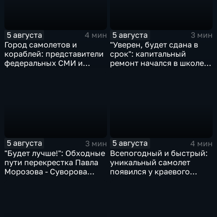
5 августа
5 августа
4 мин
3 мин
Город самолетов и
"Уверен, будет сдана в
кораблей: представители
срок": капитальный
федеральных СМИ и
ремонт начался в школе
блогеры посетили
№10
Комсомольск
5 августа
5 августа
3 мин
4 мин
"Будет лучше!": Обходные
Всепогодный и быстрый:
пути перекрестка Павла
уникальный самолет
Морозова - Суворова
появился у краевого
ищут автомобили и
центра медицины
автобусы
катастроф