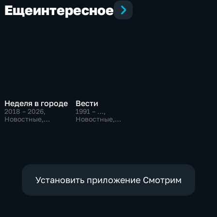
Еще
интересное
Неделя в городе
Вести
2018 – 2026
,
1991 – …
,
Новостные,
Новостные,
Общественно-
Общественно-
политические,
политические,
общество
социально-
экономические
Установить приложение Смотрим