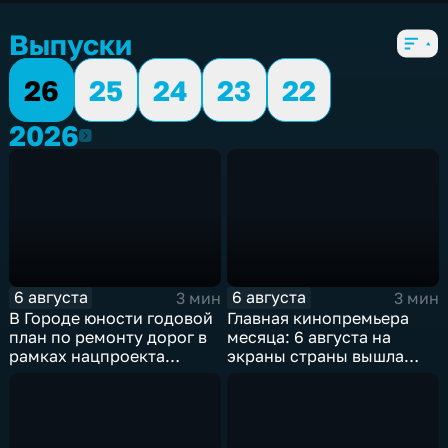
5 сезонов, 6098 выпусков
Выпуски
26
25
24
23
22
2026
2026
6 августа
6 августа
3 мин
3 мин
В Городе юности годовой
Главная кинопремьера
план по ремонту дорог в
месяца: 6 августа на
рамках нацпроекта
экраны страны вышла
выполнен на 80
комедия «Последний
процентов
богатырь. Колобок»