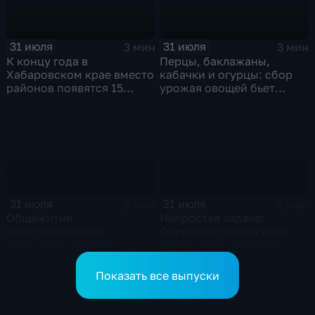
31 июля
31 июля
3 мин
3 мин
К концу года в
Перцы, баклажаны,
Хабаровском крае вместо
кабачки и огурцы: сбор
районов появятся 15
урожая овощей бьет
полноценно работающих
рекорды в Хабаровском
округов
крае
31 июля
31 июля
3 мин
3 мин
Общежитие
Непростая задача:
Комсомольского
Опережая график идет
авиастроительного
реконструкция школы
колледжа обновляют в
микрорайона "Парус" в
рамках нацпроекта
Комсомольске
Показать все выпуски
"Молодежь и дети"