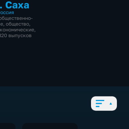
. Саха
оссия
общественно-
ие
,
общество
,
экономические
,
1820 выпусков