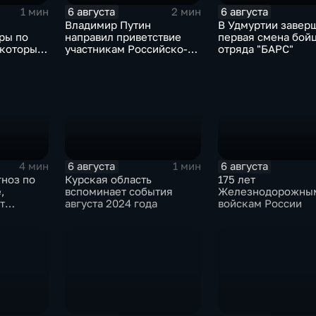
6 августа
6 августа
1 мин
2 мин
Владимир Путин
В Удмуртии завер
ры по
направил приветствие
первая смена бой
 которые
участникам Российско-
отряда "БАРС"
ные грузы
киргизского
экономического форума
и Российско-киргизской
межрегиональной
конференции
6 августа
6 августа
4 мин
1 мин
гноз по
Курская область
175 лет
,
вспоминает события
Железнодорожны
т
августа 2024 года
войскам России