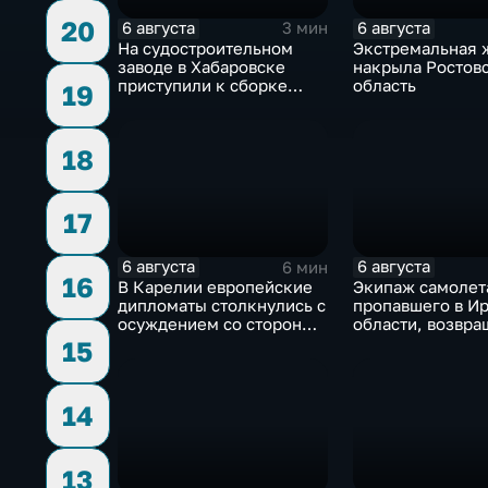
20
6 августа
6 августа
3 мин
На судостроительном
Экстремальная 
заводе в Хабаровске
накрыла Ростов
приступили к сборке
область
19
дебаркадеров
18
17
6 августа
6 августа
6 мин
16
В Карелии европейские
Экипаж самолет
дипломаты столкнулись с
пропавшего в И
осуждением со стороны
области, возвра
жителей
домой
15
14
13