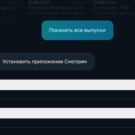
6 августа
6 августа
1 мин
2 мин
одряд:
Светлана Ромашина дала
На учениях ТОФ
эксклюзивное интервью
"Гремящий" выпол
обедили
"России 24"
пуск "Калибра"
ионате
Показать все выпуски
Установить приложение Смотрим