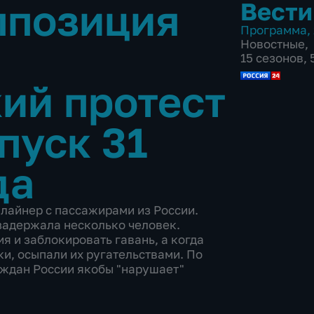
ппозиция
Вести
Программа
,
Новостные
,
15 сезонов, 
ий протест
пуск 31
да
 лайнер с пассажирами из России.
 задержала несколько человек.
 и заблокировать гавань, а когда
и, осыпали их ругательствами. По
аждан России якобы "нарушает"