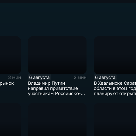
6 августа
6 августа
3 мин
2 мин
 рынок
Владимир Путин
В Хвалынске Сара
направил приветствие
области в этом год
участникам Российско-
планируют открыт
киргизского
новую больницу
экономического форума
и Российско-киргизской
межрегиональной
конференции