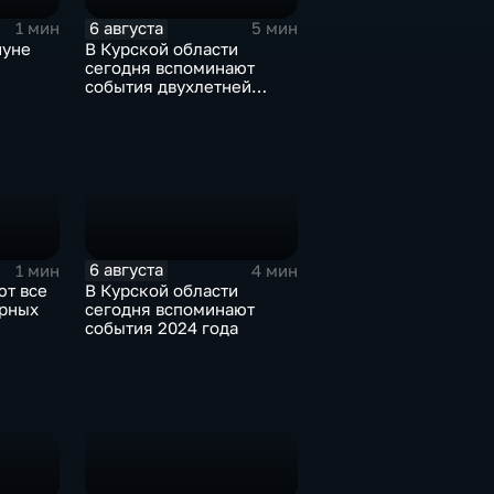
6 августа
1 мин
5 мин
нуне
В Курской области
сегодня вспоминают
события двухлетней
ода от
давности
ких
6 августа
1 мин
4 мин
ют все
В Курской области
рных
сегодня вспоминают
события 2024 года