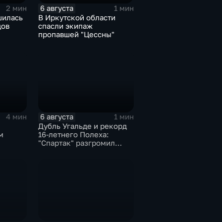
6 августа
2 мин
1 мин
шилась
В Иркутской области
цов
спасли экипаж
пропавшей "Цессны"
6 августа
4 мин
1 мин
Дубль Угальде и рекорд
м
16-летнего Полеха:
"Спартак" разгромил
"Оренбург" в Кубке
России