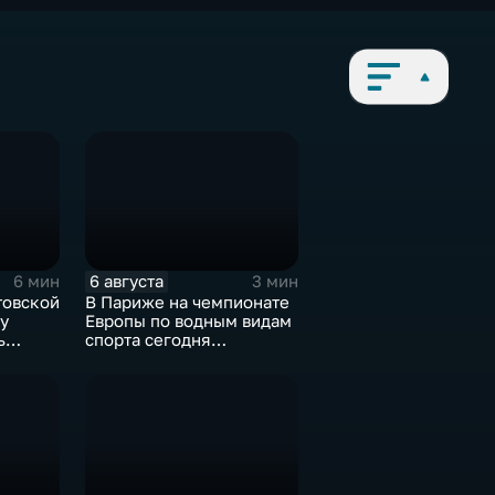
6 августа
6 мин
3 мин
товской
В Париже на чемпионате
у
Европы по водным видам
ь
спорта сегодня
завершаются
выступления по прыжкам
в воду