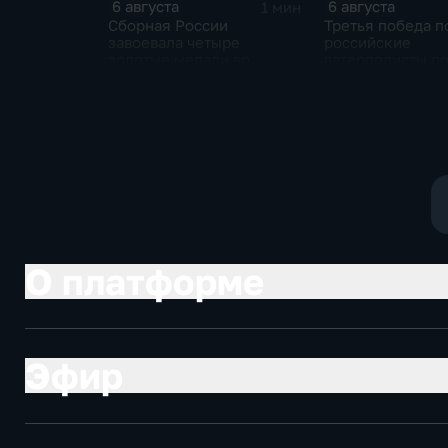
6 августа
6 августа
1 мин
Сборная России
Третья победа п
завоевала четыре
российские
золотые медали во
ватерполисты п
второй день КМ по
Черногорию на
зимнему плаванию
юниорском чемп
мира
О платформе
Эфир