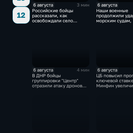
6 августа
6 августа
3 мин
Российские бойцы
Наши военные
12
рассказали, как
продолжили уда
освобождали село
морским судам,
Зарница в Запорожской
перевозят воен
области
6 августа
6 августа
4 мин
В ДНР бойцы
ЦБ повысил про
группировки "Центр"
ключевой ставке
отразили атаку дронов
Минфин увеличи
ВСУ
покупки валюты