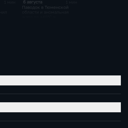
6 августа
1 мин
1 мин
Паводок в Тюменской
нил
области и аномальная
жара до +40°C в
Ростовской