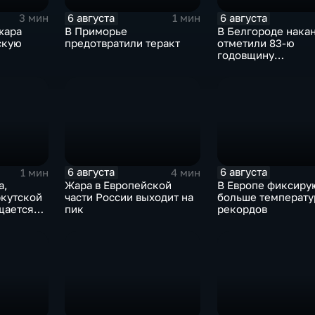
6 августа
6 августа
3 мин
1 мин
жара
В Приморье
В Белгороде нака
скую
предотвратили теракт
отметили 83-ю
годовщину
освобождения гор
немецко-фашистс
захватчиков
6 августа
6 августа
1 мин
4 мин
а,
Жара в Европейской
В Европе фиксиру
ркутской
части России выходит на
больше температу
щается
пик
рекордов