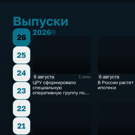
Выпуски
2026
2026
26
25
24
6 августа
6 августа
1 мин
ЦРУ сформировало
В России растет
специальную
ипотеки
23
оперативную группу по
смене власти на Кубе.
22
21