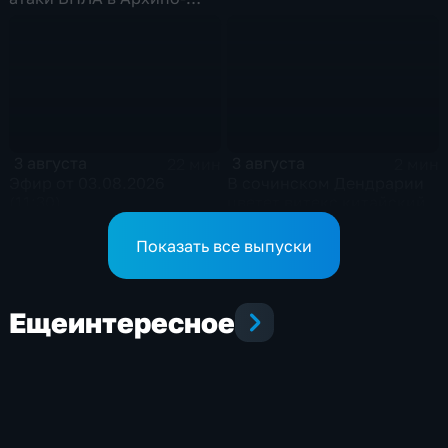
Осиповке
3 августа
3 августа
22 мин
2 мин
Эфир от 03.08.2026
В сочинском Дендрарии
(11:30)
цветет витекс китайский
Показать все выпуски
Еще
интересное