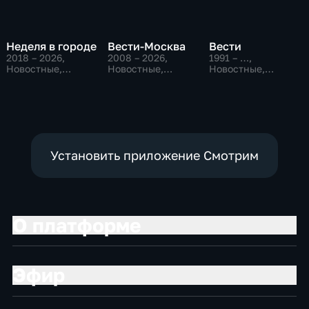
Неделя в городе
Вести-Москва
Вести
2018 – 2026
,
2008 – 2026
,
1991 – …
,
Новостные,
Новостные,
Новостные,
Общество,
Общественно-
Общественно-
общественно-
политические,
политические,
политические
социально-
социально-
экономические
экономические
Установить приложение Смотрим
О платформе
Эфир