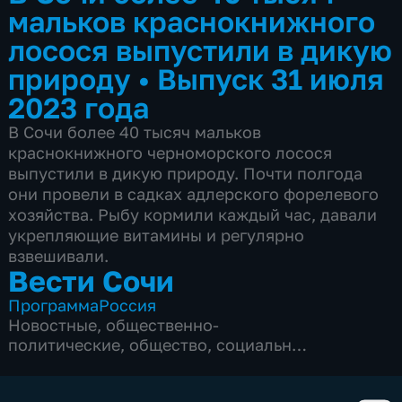
мальков краснокнижного
лосося выпустили в дикую
природу
•
Выпуск 31 июля
2023 года
В Сочи более 40 тысяч мальков
краснокнижного черноморского лосося
выпустили в дикую природу. Почти полгода
они провели в садках адлерского форелевого
хозяйства. Рыбу кормили каждый час, давали
укрепляющие витамины и регулярно
взвешивали.
Вести Сочи
Программа
Россия
Новостные
,
общественно-
политические
,
общество
,
социально-
экономические
,
5 сезонов, 8680 выпусков