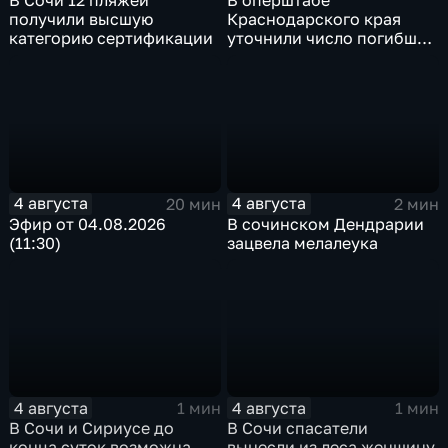
В Сочи 12 пляжей
В оперштабе
получили высшую
Краснодарского края
категорию сертификации
уточнили число погибших
детей при атаке БПЛА в
Архипо-Осиповке
4 августа
4 августа
20 мин
2 мин
Эфир от 04.08.2026
В сочинском Дендрарии
(11:30)
зацвела мелалеука
4 августа
4 августа
1 мин
1 мин
В Сочи и Сириусе до
В Сочи спасатели
конца суток возможна
вынесли из леса женщину