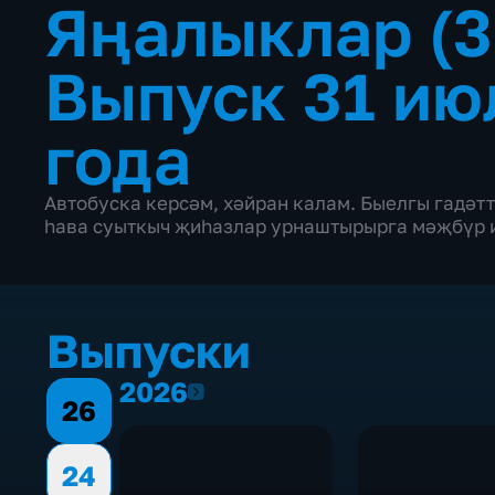
Яңалыклар (3
Выпуск 31 ию
года
Автобуска керсәм, хәйран калам. Быелгы гадәт
hава суыткыч җиhазлар урнаштырырга мәҗбүр и
Выпуски
2026
2026
26
24