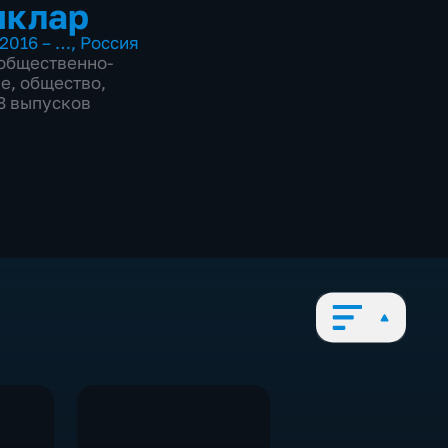
ыклар
2016 – …
,
Россия
общественно-
ие
,
общество
,
68 выпусков