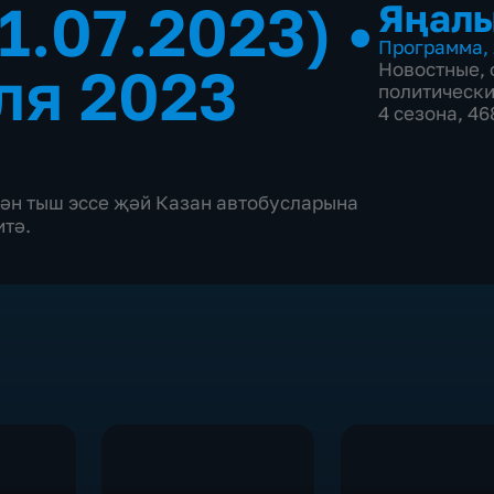
1.07.2023)
•
Яңал
Программа
,
ля 2023
Новостные
,
политическ
4 сезона, 4
тән тыш эссе җәй Казан автобусларына
тә.