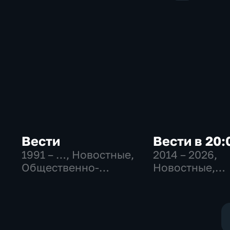
Вести
Вести в 20:
1991 – …
, Новостные,
2014 – 2026
,
Общественно-
Новостные,
политические,
Общественно
социально-
политические
экономические