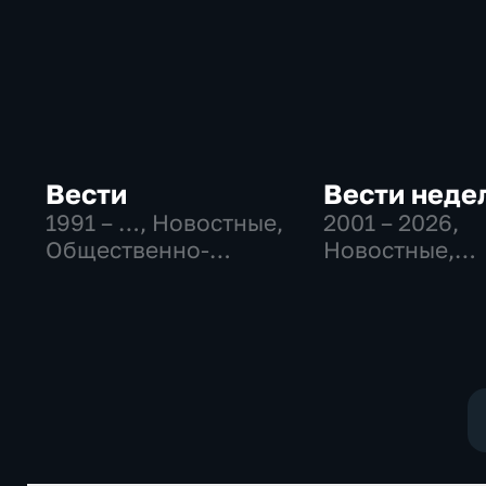
Вести
Вести неде
1991 – …
, Новостные,
2001 – 2026
,
Общественно-
Новостные,
политические,
Общественно
социально-
политические
экономические