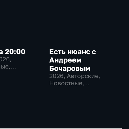
в 20:00
Есть нюанс с
2026
,
Андреем
ые,
Бочаровым
венно-
2026
, Авторские,
еские
Новостные,
общественно-
политические