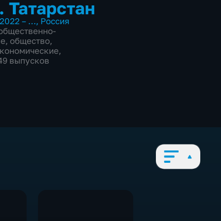
. Татарстан
2022 – …
,
Россия
общественно-
ие
,
общество
,
экономические
,
749 выпусков