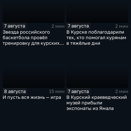
7 августа
7 августа
2 мин
2 мин
Звезда российского
В Курске поблагодарили
баскетбола провёл
тех, кто помогал курянам
тренировку для курских
в тяжёлые дни
юниоров
8 августа
7 августа
15 мин
2 мин
И пусть вся жизнь — игра
В Курский краеведческий
музей прибыли
экспонаты из Ямала