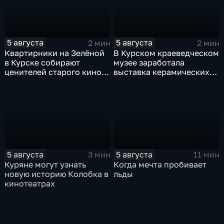
5 августа
5 августа
2 мин
2 мин
Квартирники на Зелёной
В Курском краеведческом
в Курске собирают
музее заработала
ценителей старого кино
выставка керамических
уже 8 лет
игрушек в традиционных
нарядах нашего края
5 августа
5 августа
3 мин
11 мин
Куряне могут узнать
Когда мечта пробивает
новую историю Колобка в
льды
кинотеатрах