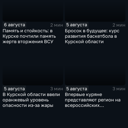
6 августа
5 августа
2 мин
2 мин
Память и стойкость: в
Бросок в будущее: курс
Курске почтили память
развития баскетбола в
жертв вторжения ВСУ
Курской области
5 августа
5 августа
3 мин
3 мин
В Курской области ввели
Впервые куряне
оранжевый уровень
представляют регион на
опасности из-за жары
всероссийских
юношеских
соревнованиях по игре в
лапту