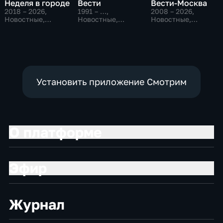
Неделя в городе
Вести
Вести-Москва
2018 – 2026
,
1991 – …
,
2008 – 2026
,
Новостные,
Новостные,
Новостные,
Общество,
Общественно-
Общественно-
общественно-
политические,
политические,
политические
социально-
социально-
экономические
экономические
Установить приложение Смотрим
О платформе
Эфир
Журнал