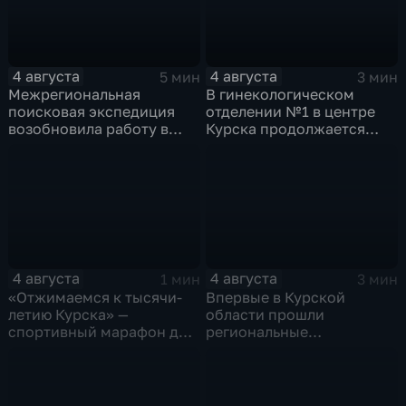
4 августа
4 августа
5 мин
3 мин
Межрегиональная
В гинекологическом
поисковая экспедиция
отделении №1 в центре
возобновила работу в
Курска продолжается
Знаменской роще Курска
реконструкция
4 августа
4 августа
1 мин
3 мин
«Отжимаемся к тысячи-
Впервые в Курской
летию Курска» —
области прошли
спортивный марафон для
региональные
горожан
соревнования по
мотоджимхане