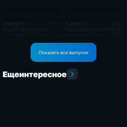
4 августа
4 августа
4 мин
3 мин
Куряне занимаются
Очередная вахта памяти
спортивной рыбалкой на
проходит в Знаменской
водоёмах региона
роще Курска
Показать все выпуски
Еще
интересное