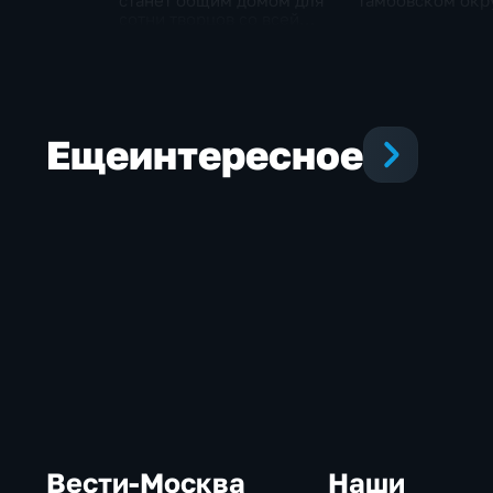
станет общим домом для
Тамбовском окр
сотни творцов со всей
области
Еще
интересное
Вести-Москва
Наши