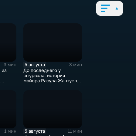
5 августа
3 мин
3 мин
 из
До последнего у
штурвала: история
майора Расула Жантуева,
ценой жизни спасшего
жителей Бурети
5 августа
1 мин
11 мин