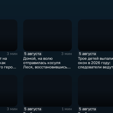
5 августа
5 августа
3 мин
3 мин
т на
Домой, на волю
Трое детей выпали
как
отправилась косуля
окон в 2026 году:
го героя
Леся, восстановившись
следователи ведут
после ДТП
проверку
5 августа
5 августа
3 мин
1 мин