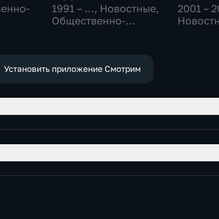
венно-
1991 – …
, Новостные,
2001 – 
Общественно-
Новостн
политические,
Общест
социально-
политич
экономические
Установить приложение Смотрим