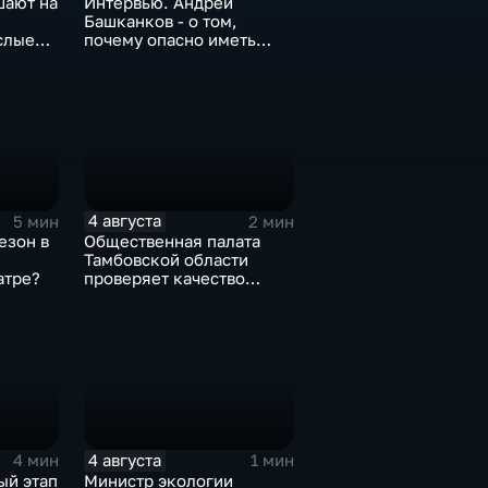
шают на
Интервью. Андрей
Башканков - о том,
слые
почему опасно иметь
дело с
"раздолжнителями"
4 августа
5 мин
2 мин
езон в
Общественная палата
Тамбовской области
атре?
проверяет качество
оказания медпомощи
участникам СВО
4 августа
4 мин
1 мин
ый этап
Министр экологии