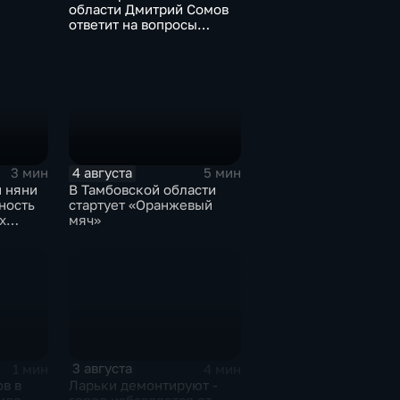
области Дмитрий Сомов
ответит на вопросы
граждан в прямом эфире
4 августа
3 мин
5 мин
й няни
В Тамбовской области
ность
стартует «Оранжевый
х
мяч»
3 августа
1 мин
4 мин
в в
Ларьки демонтируют -