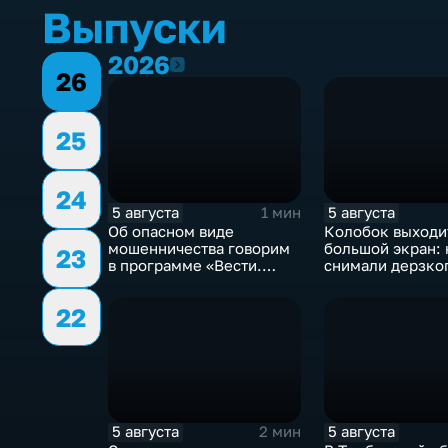
Выпуски
2026
2026
26
25
24
5 августа
5 августа
1 мин
Об опасном виде
Колобок выходи
мошенничества говорим
большой экран: 
23
в программе «Вести.
снимали дерзко
Интервью».
из «Последнего
богатыря»
22
5 августа
5 августа
2 мин