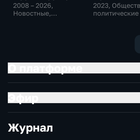
2008 – 2026
,
2023
, Общест
Новостные,
политические
Общественно-
политические,
социально-
экономические
О платформе
Эфир
Журнал