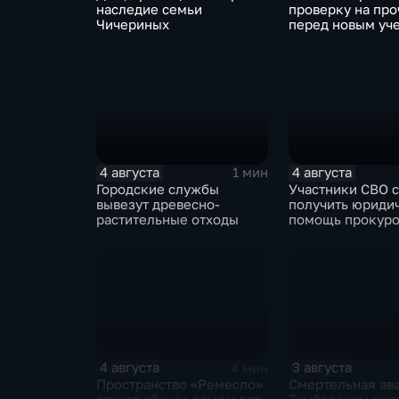
наследие семьи
проверку на про
Чичериных
перед новым уч
годом
4 августа
4 августа
1 мин
Городские службы
Участники СВО 
вывезут древесно-
получить юриди
растительные отходы
помощь прокуро
своих округах
4 августа
3 августа
4 мин
Пространство «Ремесло»
Смертельная ава