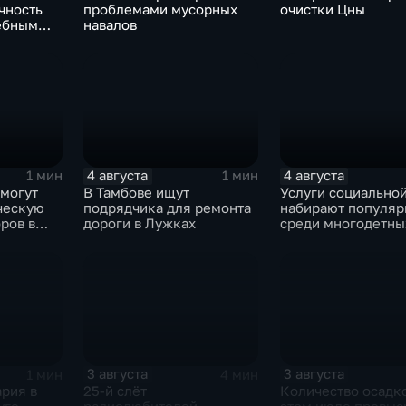
чность
проблемами мусорных
очистки Цны
ебным
навалов
4 августа
4 августа
1 мин
1 мин
смогут
В Тамбове ищут
Услуги социально
ческую
подрядчика для ремонта
набирают популяр
ров в
дороги в Лужках
среди многодетны
семей
3 августа
3 августа
1 мин
4 мин
рия в
25-й слёт
Количество осадко