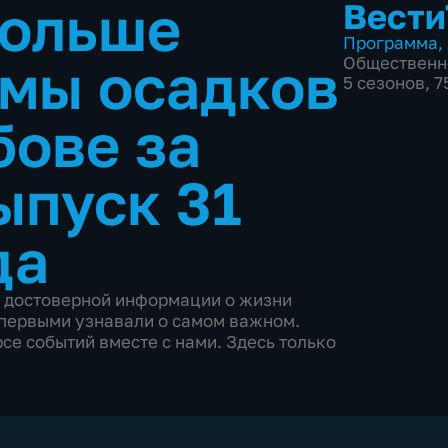
больше
Вести
Программа
,
мы осадков
Общественн
5 сезонов, 
бове за
ыпуск 31
да
и достоверной информации о жизни
ы первыми узнавали о самом важном.
се событий вместе с нами. Здесь только