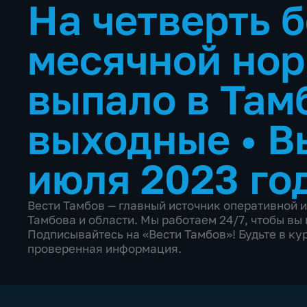
На четверть 
месячной нор
выпало в Там
выходные
•
В
июля 2023 го
Вести Тамбов — главный источник оперативной 
Тамбова и области. Мы работаем 24/7, чтобы в
Подписывайтесь на «Вести Тамбов»! Будьте в кур
проверенная информация.