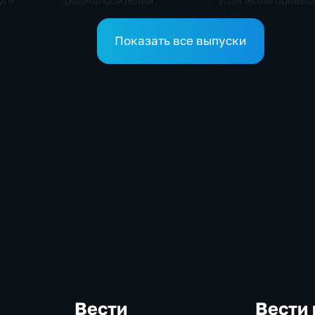
уге
радиолюбителей
этом июле превыс
норму месяца почт
с половиной раза
Показать все выпуски
Вести
Вести