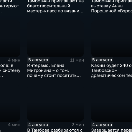
ласти
Тамбовчан приглашают на
Тамбовчан пригла
онтируют
благотворительный
выставку Анны
мастер-класс по вязанию
Порошиной «Взро
ртерий
для «Крошек с ладошку»
Дети»
5 августа
5 августа
4 мин
11 мин
оле: в
Интервью. Елена
Каким будет 240 с
и систему
Митронина – о том,
Тамбовском
почему стоит посетить
драматическом те
выставку «Неизвестный
Агапкин»
4 августа
4 августа
4 мин
2 мин
а
В Тамбове разбираются с
Завершается перв