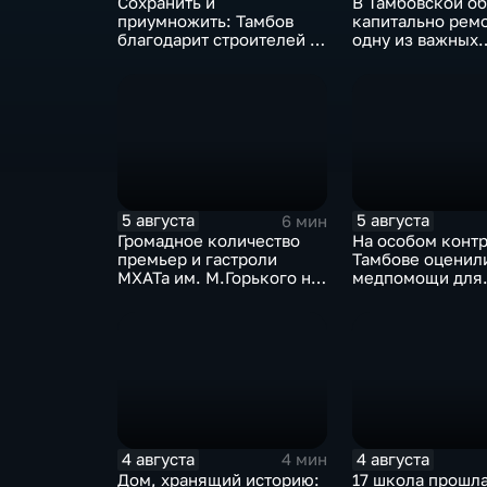
Сохранить и
В Тамбовской об
приумножить: Тамбов
капитально рем
благодарит строителей за
одну из важных
вклад в развитие города
транспортных а
5 августа
5 августа
6 мин
Громадное количество
На особом контр
премьер и гастроли
Тамбове оценил
МХАТа им. М.Горького на
медпомощи для
сцене тамбовской драмы
участников СВО
4 августа
4 августа
4 мин
Дом, хранящий историю:
17 школа прошл