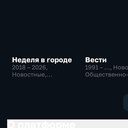
Неделя в городе
Вести
2018 – 2026
,
1991 – …
, Нов
Новостные,
Общественно
Общественно-
политические
политические,
социально-
общество
экономически
О платформе