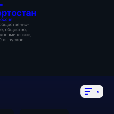
-
ртостан
оссия
общественно-
ие
,
общество
,
экономические
,
80 выпусков