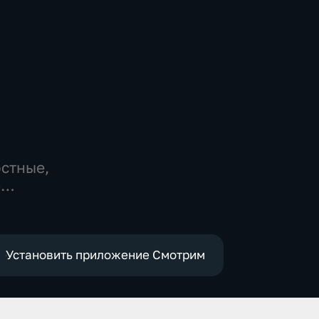
остные,
-
,
е
Установить приложение Смотрим